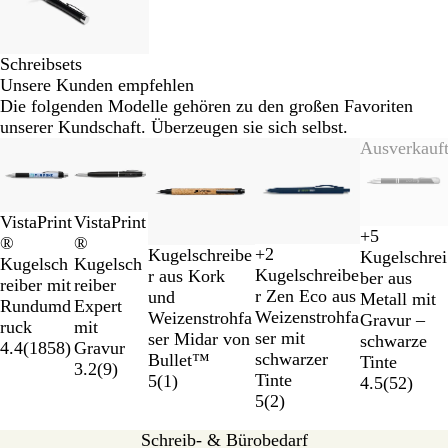
Schreibsets
Unsere Kunden empfehlen
Die folgenden Modelle gehören zu den großen Favoriten
unserer Kundschaft. Überzeugen sie sich selbst.
Galeriebilder
Neu
Ausverkauf
1
bis
2
W
S
VistaPrint
VistaPrint
von
+
5
e
c
®
®
M
S
S
S
5
+
2
G
C
B
S
Kugelschreibe
Kugelschrei
i
h
W
S
R
G
Kugelsch
Kugelsch
e
o
o
o
Kugelschreibe
r
h
l
c
r aus Kork
ber aus
ß
w
e
c
o
r
reiber mit
reiber
t
f
f
f
r Zen Eco aus
ü
r
a
h
und
Metall mit
a
i
h
t
a
Rundumd
Expert
a
t
t
t
Weizenstrohfa
n
o
u
w
Weizenstrohfa
Gravur –
r
ß
w
u
ruck
mit
l
T
T
T
ser mit
m
a
ser Midar von
schwarze
z
a
4.4
(
1858
)
Gravur
l
o
o
o
schwarzer
r
Bullet™
Tinte
r
3.2
(
9
)
i
u
u
u
Tinte
z
5
(
1
)
4.5
(
52
)
z
c
c
c
c
5
(
2
)
S
h
h
h
c
G
T
S
Schreib- & Bürobedarf