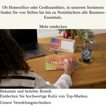
h
r
a
c
w
ü
u
h
Ob Homeoffice oder Großraumbüro, in unserem Sortiment
a
n
p
w
finden Sie von Stiften bis hin zu Notizbüchern alle Business-
r
e
a
Essentials.
z
r
Mehr entdecken
z
Bekannte und beliebte Brands
Entdecken Sie hochwertige Kulis von Top-Marken.
Galeriebilder
Unsere Veredelungstechniken
1