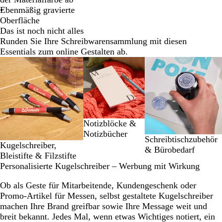
Ebenmäßig gravierte
Oberfläche
Das ist noch nicht alles
Runden Sie Ihre Schreibwarensammlung mit diesen
Essentials zum online Gestalten ab.
Galeriebilder
1
bis
2
von
3
Notizblöcke &
Notizbücher
Schreibtischzubehör
Kugelschreiber,
& Bürobedarf
Bleistifte & Filzstifte
Personalisierte Kugelschreiber – Werbung mit Wirkung
Ob als Geste für Mitarbeitende, Kundengeschenk oder
Promo-Artikel für Messen, selbst gestaltete Kugelschreiber
machen Ihre Brand greifbar sowie Ihre Message weit und
breit bekannt. Jedes Mal, wenn etwas Wichtiges notiert, ein