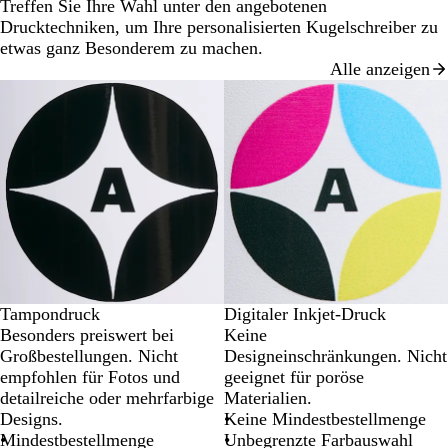
Treffen Sie Ihre Wahl unter den angebotenen
bis
Drucktechniken, um Ihre personalisierten Kugelschreiber zu
2
etwas ganz Besonderem zu machen.
von
Alle anzeigen
3
Tampondruck
Digitaler Inkjet-Druck
Besonders preiswert bei
Keine
Großbestellungen. Nicht
Designeinschränkungen. Nicht
empfohlen für Fotos und
geeignet für poröse
detailreiche oder mehrfarbige
Materialien.
Designs.
Keine Mindestbestellmenge
Mindestbestellmenge
Unbegrenzte Farbauswahl