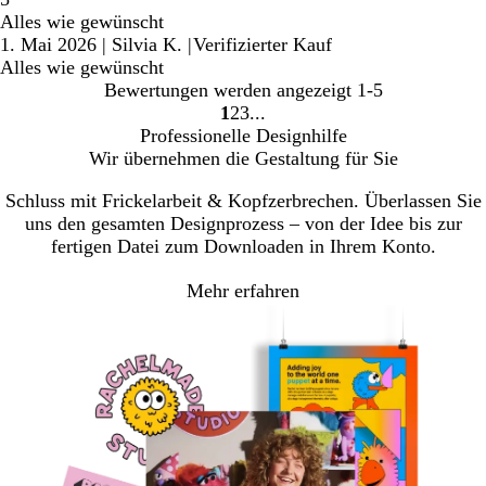
Alles wie gewünscht
1. Mai 2026
|
Silvia K.
|
Verifizierter Kauf
Alles wie gewünscht
Bewertungen werden angezeigt
1-5
1
2
3
Gehe
Gehe
Gehe
Professionelle Designhilfe
zu
zu
zu
Wir übernehmen die Gestaltung für Sie
Seite
Seite
Seite
Schluss mit Frickelarbeit & Kopfzerbrechen. Überlassen Sie
uns den gesamten Designprozess – von der Idee bis zur
fertigen Datei zum Downloaden in Ihrem Konto.
Mehr erfahren