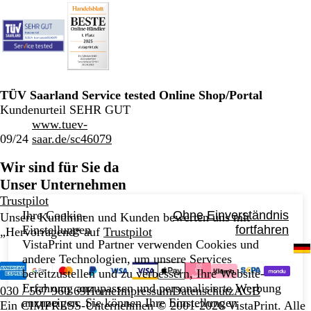
TÜV Saarland Service tested Online Shop/Portal
Kundenurteil SEHR GUT
www.tuev-
09/24
saar.de/sc46079
Wir sind für Sie da
Unser Unternehmen
Trustpilot
Ihre Cookie-
Ohne Einverständnis
Unsere Kundinnen und Kunden bewerten uns mit
Einstellungen
fortfahren
„Hervorragend“ auf
Trustpilot
VistaPrint und Partner verwenden Cookies und
andere Technologien, um unsere Services
bereitzustellen und zu verbessern, Ihre Website-
Erfahrung anzupassen und personalisierte Werbung
030 / 567 960 69
Home
Impressum
Datenschutz
AGB
anzuzeigen. Sie können Ihre Einstellungen
Ein CIMPRESS-Unternehmen
© 2001-2026 VistaPrint. Alle