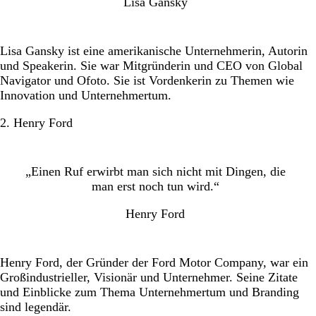
Lisa Gansky
12. Steve Forbes
13. Zig Ziglar
Lisa Gansky ist eine amerikanische Unternehmerin, Autorin
14. Tim Ferriss
und Speakerin. Sie war Mitgründerin und CEO von Global
Navigator und Ofoto. Sie ist Vordenkerin zu Themen wie
15. Marty Neumeier
Innovation und Unternehmertum.
16. Ashley Friedlein
2. Henry Ford
17. Sir Richard Branson
18. Larry Ackerman
„Einen Ruf erwirbt man sich nicht mit Dingen, die
19. Krista Neher
man erst noch tun wird.“
20. Lewis Howes
Henry Ford
21. Jason Hartman
22. Dave Buck
Henry Ford, der Gründer der Ford Motor Company, war ein
Die besten Zitate zum Thema Branding: Nach dem
Großindustrieller, Visionär und Unternehmer. Seine Zitate
Lesen ist vor dem Tun!
und Einblicke zum Thema Unternehmertum und Branding
sind legendär.