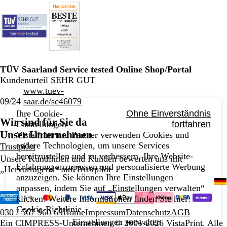
TÜV Saarland Service tested Online Shop/Portal
Kundenurteil SEHR GUT
www.tuev-
09/24
saar.de/sc46079
Ihre Cookie-
Ohne Einverständnis
Wir sind für Sie da
Einstellungen
fortfahren
Unser Unternehmen
VistaPrint und Partner verwenden Cookies und
andere Technologien, um unsere Services
Trustpilot
bereitzustellen und zu verbessern, Ihre Website-
Unsere Kundinnen und Kunden bewerten uns mit
Erfahrung anzupassen und personalisierte Werbung
„Hervorragend“ auf
Trustpilot
anzuzeigen. Sie können Ihre Einstellungen
anpassen, indem Sie auf „Einstellungen verwalten“
klicken. Weitere Informationen finden Sie hier:
Cookie-Richtlinie
.
030 / 567 960 69
Home
Impressum
Datenschutz
AGB
Einstellungen verwalten
Ein CIMPRESS-Unternehmen
© 2001-2026 VistaPrint. Alle