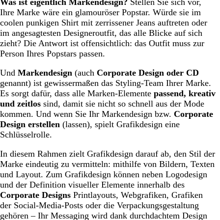
Was ist eigentlich Markendesign?
Stellen Sie sich vor,
Logo und Markenidentität
Ihre Marke wäre ein glamouröser Popstar. Würde sie im
Markendesign im Print: Flyer, Visitenkarten, Postkarten
coolen punkigen Shirt mit zerrissener Jeans auftreten oder
im angesagtesten Designeroutfit, das alle Blicke auf sich
Social-Media- und Webgrafiken
zieht? Die Antwort ist offensichtlich: das Outfit muss zur
Verpackungs- und Merchandise-Design
Person Ihres Popstars passen.
Jetzt sind Sie an der Reihe – werden Sie kreativ!
Und
Markendesign
(auch
Corporate Design oder CD
genannt) ist gewissermaßen das Styling-Team Ihrer Marke.
Es sorgt dafür, dass alle Marken-Elemente
passend, kreativ
und zeitlos
sind, damit sie nicht so schnell aus der Mode
kommen. Und wenn Sie Ihr Markendesign bzw.
Corporate
Design erstellen
(lassen), spielt Grafikdesign eine
Schlüsselrolle.
In diesem Rahmen zielt Grafikdesign darauf ab, den Stil der
Marke eindeutig zu vermitteln: mithilfe von Bildern, Texten
und Layout. Zum Grafikdesign können neben Logodesign
und der Definition visueller Elemente innerhalb des
Corporate Designs
Printlayouts, Webgrafiken, Grafiken
der Social-Media-Posts oder die Verpackungsgestaltung
gehören – Ihr Messaging wird dank durchdachtem Design