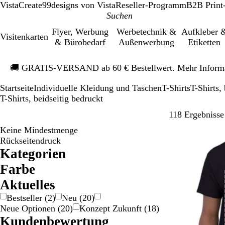
VistaCreate
99designs von Vista
Reseller-Programm
B2B Print
Flyer, Werbung
Werbetechnik &
Aufkleber 
Visitenkarten
& Bürobedarf
Außenwerbung
Etiketten
Galeriebild
🚚
GRATIS-VERSAND ab 60 € Bestellwert. Mehr Inform
1
von
Startseite
Individuelle Kleidung und Taschen
T-Shirts
T-Shirts,
1
T-Shirts, beidseitig bedruckt
118 Ergebnisse
Keine Mindestmenge
Bestseller
Rückseitendruck
Kategorien
Farbe
B
B
B
G
G
G
G
G
L
O
R
R
S
W
Ak­tu­elles
e
l
r
e
o
r
r
r
i
r
o
o
c
e
Bestseller
(
2
)
Neu
(
20
)
i
a
a
l
l
a
a
ü
l
a
s
t
h
i
Neue Optionen
(
20
)
Konzept Zukunft
(
18
)
g
u
u
b
d
u
u
n
a
n
a
w
ß
Kundenbewertung
e
n
/
/
g
a