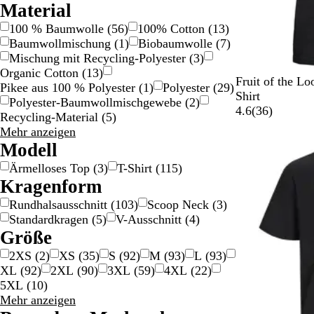
Material
100 % Baumwolle
(
56
)
100% Cotton
(
13
)
Baumwollmischung
(
1
)
Biobaumwolle
(
7
)
Mischung mit Recycling-Polyester
(
3
)
Organic Cotton
(
13
)
S
G
K
W
T
Fruit of the 
Pikee aus 100 % Polyester
(
1
)
Polyester
(
29
)
c
r
ö
e
i
Shirt
Polyester-Baumwollmischgewebe
(
2
)
h
a
n
i
e
3
4.6
(
36
)
Recycling-Material
(
5
)
w
u
i
ß
f
6
Material
Mehr anzeigen
Neue Optionen
a
m
g
e
B
Auswahlmöglichkeiten
Modell
r
e
s
s
e
Ärmelloses Top
(
3
)
T-Shirt
(
115
)
z
l
b
M
w
Kragenform
i
l
a
e
e
a
r
r
Rundhalsausschnitt
(
103
)
Scoop Neck
(
3
)
r
u
i
t
Standardkragen
(
5
)
V-Ausschnitt
(
4
)
t
n
u
Größe
e
n
2XS
(
2
)
XS
(
35
)
S
(
92
)
M
(
93
)
L
(
93
)
b
g
XL
(
92
)
2XL
(
90
)
3XL
(
59
)
4XL
(
22
)
l
e
5XL
(
10
)
a
n
Größe
Mehr anzeigen
u