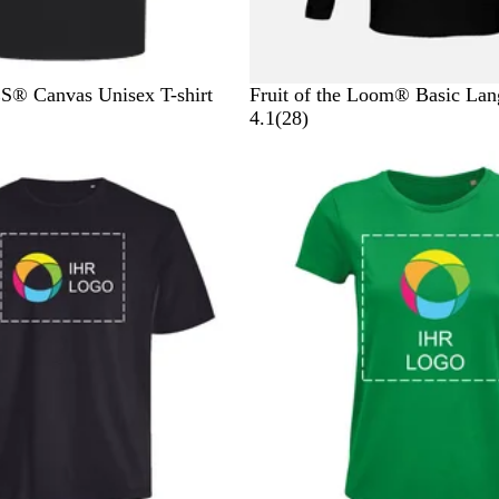
u
S
W
R
B
® Canvas Unisex T-shirt
Fruit of the Loom® Basic Lan
c
e
o
l
2
4.1
(
28
)
h
i
t
a
8
w
ß
u
B
a
e
r
w
z
e
r
t
u
n
g
e
n