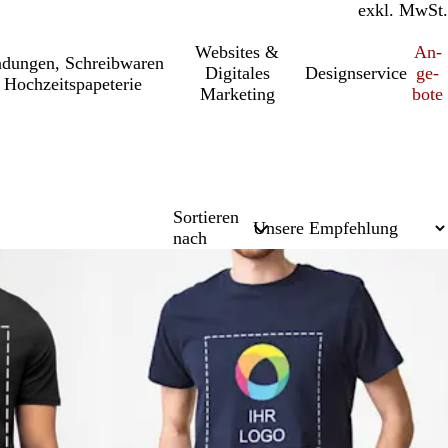
inkl. MwSt.
exkl. MwSt.
Websites &
An­­
a­dung­en, Schreib­wa­ren
Digitales
Designservice
ge­­
 Hochzeitspapeterie
Marketing
bo­­te
Sortieren
nach