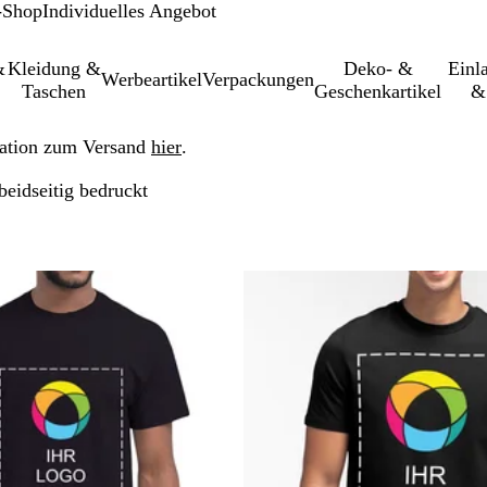
-Shop
Individuelles Angebot
&
Kleidung &
Deko- &
Einl­
Werbeartikel
Verpackungen
Taschen
Geschenkartikel
&
ation zum Versand
hier
.
 beidseitig bedruckt
Zu gefilterten Ergebnissen springen