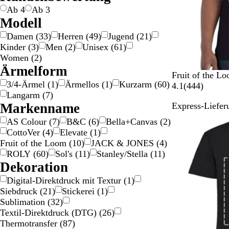
G
S
e
r
Ab 4
Ab 3
o
i
z
Modell
l
l
Damen
(
33
)
Herren
(
49
)
Jugend
(
21
)
d
b
Kinder
(
3
)
Men
(
2
)
Unisex
(
61
)
e
Women
(
2
)
r
Ärmelform
S
M
K
G
O
Fruit of the L
3/4-Ärmel
(
1
)
Ärmellos
(
1
)
Kurzarm
(
60
)
c
a
ö
r
r
4
4.1
(
444
)
Langarm
(
7
)
h
r
n
a
a
4
Markenname
Express-Liefer
w
i
i
u
n
4
a
n
g
m
g
B
AS Colour
(
7
)
B&C
(
6
)
Bella+Canvas
(
2
)
r
e
s
e
e
e
CottoVer
(
4
)
Elevate
(
1
)
z
b
b
l
w
Fruit of the Loom
(
10
)
JACK & JONES
(
4
)
l
l
i
e
ROLY
(
60
)
Sol's
(
11
)
Stanley/Stella
(
11
)
a
a
e
r
Dekoration
u
u
r
t
Digital-Direktdruck mit Textur
(
1
)
t
u
Siebdruck
(
21
)
Stickerei
(
1
)
n
Sublimation
(
32
)
g
Textil-Direktdruck (DTG)
(
26
)
e
Thermotransfer
(
87
)
n