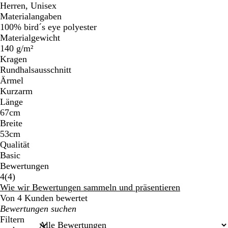
Herren, Unisex
Materialangaben
100% bird´s eye polyester
Materialgewicht
140 g/m²
Kragen
Rundhalsausschnitt
Ärmel
Kurzarm
Länge
67cm
Breite
53cm
Qualität
Basic
Bewertungen
4
4
(
4
)
Bewertungen
Wie wir Bewertungen sammeln und präsentieren
Von 4 Kunden bewertet
Meine
Sucheingaben
Filtern