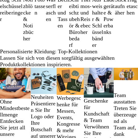
3
elsch
üssel
zblö
tasse
serfl
er
eibti
mos-
weis
gerät
aufn
etasc
von
reibe
ringe
cke
n
asch
und
schz
und
halte
e &
äher
hen
12
r
&
en
Tass
ubeh
Reis
r &
Pow
Noti
en
ör &
ebec
Schl
erba
zbüc
Büro
her
üssel
nks
her
beda
bänd
rf
er
Personalisierte Kleidung: Top-Kollektionen
Lassen Sie sich von diesen sorgfältig ausgewählten
Produktkollektionen inspirieren.
Galeriebilder
1
bis
2
Team
von
Neuheiten
Werbegesc
Geschenke
Ohne
ausstatten
5
Präsentiere
henke für
für
Mindestbeste
Treten Sie
n Sie Ihr
Messen,
Kundschaft
llmenge
überzeuge
Logo oder
Events,
& Team
Entdecken
nd als
Ihre
Kongresse
Verwöhnen
Sie jetzt all
Team auf,
Botschaft
& mehr
Sie Ihre
unsere
dank
auf unserer
Witziges