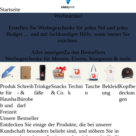
Startseite
Werbeartikel
Erstellen Sie Werbegeschenke für jeden Stil und jedes
Budget … und mit fachkundiger Hilfe, wann immer Sie
möchten.
Alles anzeigen
Zu den Bestsellern
Werbegeschenke für Messen, Events, Kongresse & mehr
Galeriebilder
1
bis
3
Produk
Schreib
Trinkge
Snacks
Techni
Tasche
Bekleid
Kopfbe
von
te für
- &
fäße
& Co.
k
n
ung
deckun
8
Hausha
Bürobe
gen
lt und
darf
Freizeit
Unsere Bestseller
Entdecken Sie einige der Produkte, die bei unserer
Kundschaft besonders beliebt sind, und stöbern Sie in