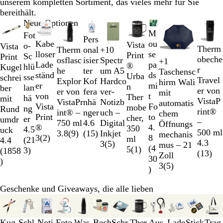
unserem kompletten Sortiment, das vieles mehr für Sie
bereithält.
Galeriebilder
Neue Optionen
1
M
Fot
Pers
bis
Kabe
ou
Vista
o-
Vista
Therm
+
10
Therm
onal
2
W
O
G
H
lloser
se
Print
Sc
Print
obeche
Spectr
osflasc
isier
+
1
von
e
r
e
e
Lade
pa
®
W
S
K
G
hlü
Kugel
r
um A5
he
ter
Taschensc
10
i
a
l
l
ständ
ds
Urba
e
c
ö
r
sse
schrei
Travel
Hardco
Explor
Kof
hirm Wali
ß
n
b
l
er
mi
n
i
h
n
a
lan
ber
er von
ver-
er von
fera
mit
g
g
von
t
Ther
ß
w
i
u
hä
mit
VistaP
Notizb
VistaPr
nhä
automatis
e
r
Vista
Fo
mobe
a
g
/
ng
Rund
rint®
uch –
int® –
nger
chem
ü
Print
to
cher,
r
s
R
er
umdr
–
Digital
750 ml
4.6
Öffnungs
n
®
4.
350
z
b
o
4.5
uck
500 ml
Inkjet
3.8
(
9
)
(
15
)
mechanis
3
(
2
)
8
ml
l
t
(
21
4.4
4.3
3
(
5
)
mus – 21
(
4
5
(
1
)
a
3
)
(
1858
(
13
)
Zoll
30
u
)
3
(
5
)
)
Geschenke und Giveaways, die alle lieben
Galeriebilder
1
bis
Kug
Schl
Noti
Foto
Was
Bech
Schr
Ther
Aus
Lade
Stick
Trag