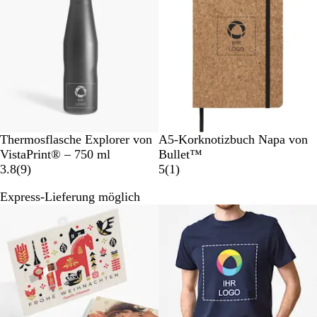
r
t
u
n
g
e
n
S
N
Thermosflasche Explorer von
A5-Korknotizbuch Napa von
c
a
VistaPrint® – 750 ml
Bullet™
h
9
t
1
3.8
(
9
)
5
(
1
)
w
B
u
B
Express-Lieferung möglich
a
e
r
e
r
w
w
z
e
e
r
r
t
t
u
u
n
n
g
g