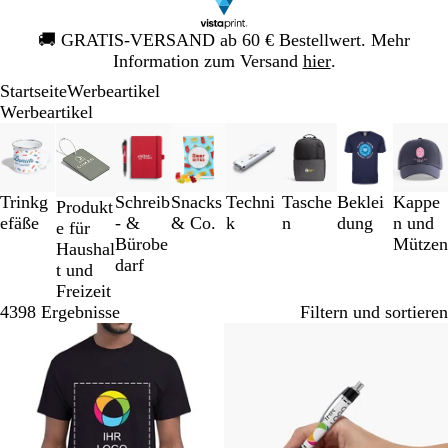
Galeriebild
🚚
GRATIS-VERSAND ab 60 € Bestellwert. Mehr
1
Information zum Versand
hier
.
von
Startseite
Werbeartikel
1
Werbeartikel
Galeriebilder
1
bis
3
Trinkg
Schreib
Snacks
Techni
Tasche
Beklei
Kappe
Produkt
von
efäße
- &
& Co.
k
n
dung
n und
e für
8
Bürobe
Mützen
Haushal
darf
t und
Freizeit
4398 Ergebnisse
Filtern und sortieren
Bestseller
Bestseller