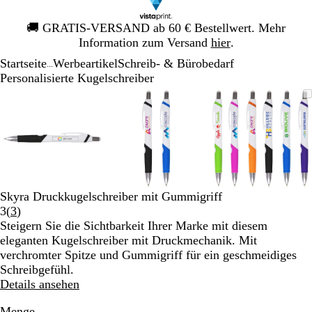
Galeriebild
🚚
GRATIS-VERSAND ab 60 € Bestellwert. Mehr
1
Information zum Versand
hier
.
von
Startseite
Werbeartikel
Schreib- & Bürobedarf
1
...
Personalisierte Kugelschreiber
Galeriebild
Vergrößer-/verkleinerbares
Zoom
Verwenden
Klicken
Vergrößer-/verkleinerbares
Zoom
Verwenden
Klicken
Vergrößer-
Zoom
Verwende
Klicken
1
Bild
auf
Sie
zum
Bild
auf
Sie
zum
Bild
auf
Sie
zum
von
Minimum
die
Vergrößern
Minimum
die
Vergrößern
Minimum
die
Vergrößer
3
Tasten
Tasten
Tasten
+
+
+
und
und
und
-
-
-
zum
zum
zum
Skyra Druckkugelschreiber mit Gummigriff
Zoomen
Zoomen
Zoomen
Bewertungen
3
(
3
)
und
und
und
3
Steigern Sie die Sichtbarkeit Ihrer Marke mit diesem
die
die
die
lesen
eleganten Kugelschreiber mit Druckmechanik. Mit
Pfeiltasten
Pfeiltasten
Pfeiltasten
verchromter Spitze und Gummigriff für ein geschmeidiges
zum
zum
zum
Schreibgefühl.
Schwenken.
Schwenken.
Schwenke
Details ansehen
Menge