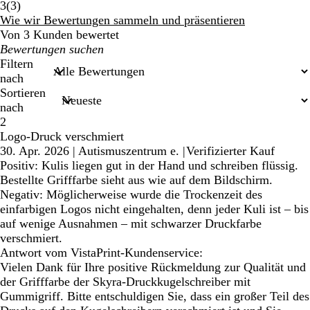
3
3
(
3
)
Bewertungen
Wie wir Bewertungen sammeln und präsentieren
Von 3 Kunden bewertet
Meine
Sucheingaben
Filtern
nach
Sortieren
nach
2
Logo-Druck verschmiert
30. Apr. 2026
|
Autismuszentrum e.
|
Verifizierter Kauf
Positiv: Kulis liegen gut in der Hand und schreiben flüssig.
Bestellte Grifffarbe sieht aus wie auf dem Bildschirm.
Negativ: Möglicherweise wurde die Trockenzeit des
einfarbigen Logos nicht eingehalten, denn jeder Kuli ist – bis
auf wenige Ausnahmen – mit schwarzer Druckfarbe
verschmiert.
Antwort vom VistaPrint-Kundenservice:
Vielen Dank für Ihre positive Rückmeldung zur Qualität und
der Grifffarbe der Skyra-Druckkugelschreiber mit
Gummigriff. Bitte entschuldigen Sie, dass ein großer Teil des