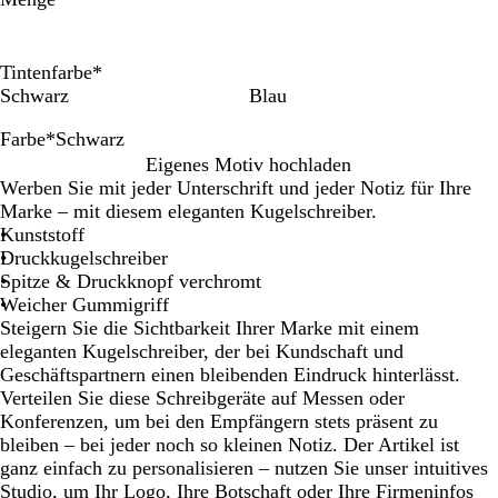
Tintenfarbe
*
Schwarz
Blau
Farbe
*
Schwarz
S
B
O
R
L
H
Eigenes Motiv hochladen
c
l
r
o
i
e
Werben Sie mit jeder Unterschrift und jeder Notiz für Ihre
h
a
a
s
l
l
Marke – mit diesem eleganten Kugelschreiber.
w
u
n
a
a
l
Kunststoff
a
g
g
Druckkugelschreiber
r
e
r
Spitze & Druckknopf verchromt
z
ü
Weicher Gummigriff
n
Steigern Sie die Sichtbarkeit Ihrer Marke mit einem
eleganten Kugelschreiber, der bei Kundschaft und
Geschäftspartnern einen bleibenden Eindruck hinterlässt.
Verteilen Sie diese Schreibgeräte auf Messen oder
Konferenzen, um bei den Empfängern stets präsent zu
bleiben – bei jeder noch so kleinen Notiz. Der Artikel ist
ganz einfach zu personalisieren – nutzen Sie unser intuitives
Studio, um Ihr Logo, Ihre Botschaft oder Ihre Firmeninfos