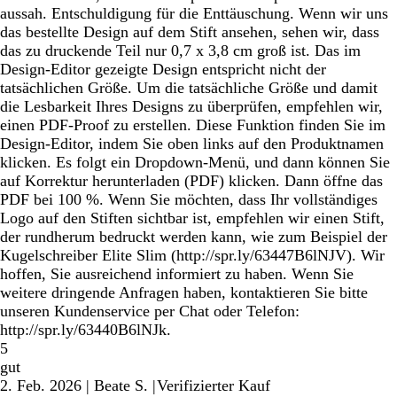
aussah. Entschuldigung für die Enttäuschung. Wenn wir uns
das bestellte Design auf dem Stift ansehen, sehen wir, dass
das zu druckende Teil nur 0,7 x 3,8 cm groß ist. Das im
Design-Editor gezeigte Design entspricht nicht der
tatsächlichen Größe. Um die tatsächliche Größe und damit
die Lesbarkeit Ihres Designs zu überprüfen, empfehlen wir,
einen PDF-Proof zu erstellen. Diese Funktion finden Sie im
Design-Editor, indem Sie oben links auf den Produktnamen
klicken. Es folgt ein Dropdown-Menü, und dann können Sie
auf Korrektur herunterladen (PDF) klicken. Dann öffne das
PDF bei 100 %. Wenn Sie möchten, dass Ihr vollständiges
Logo auf den Stiften sichtbar ist, empfehlen wir einen Stift,
der rundherum bedruckt werden kann, wie zum Beispiel der
Kugelschreiber Elite Slim (http://spr.ly/63447B6lNJV). Wir
hoffen, Sie ausreichend informiert zu haben. Wenn Sie
weitere dringende Anfragen haben, kontaktieren Sie bitte
unseren Kundenservice per Chat oder Telefon:
http://spr.ly/63440B6lNJk.
5
gut
2. Feb. 2026
|
Beate S.
|
Verifizierter Kauf