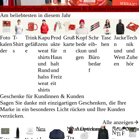
Bestseller
Geschenke für Kundinnen & Kunden
Versandverpa
Am beliebtesten in diesem Jahr
Galeriebilder
1
bis
Foto
T-
Trink
Kapu
Prod
Gruß
Kopf
Schr
Tasc
Jacke
Tech
3
kalen
Shirt
gefäß
zens
ukte
karte
bede
eib-
hen
n
nik
von
der
s
e
weat
für
n
ckun
und
und
und
11
shirts
Haus
gen
Büro
West
Zube
und
halt
bedar
en
hör
Rund
und
f
halss
Freiz
weat
eit
shirts
Geschenke für Kundinnen & Kunden
Sagen Sie danke mit einzigartigen Geschenken, die Ihre
Marke in ein besonderes Licht rücken und Ihre Kunden
verzücken.
Alle anzeigen
Galeriebilder
Neu
Neue Optionen
Ausverkauft
Neue Optio
Neue
N
F
Ti
1
Tra