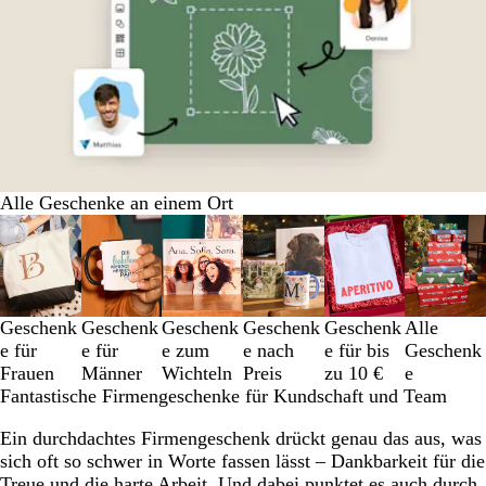
Alle Geschenke an einem Ort
Galeriebilder
1
bis
3
von
Geschenk
Geschenk
Geschenk
Geschenk
Geschenk
Alle
6
e für
e für
e zum
e nach
e für bis
Geschenk
Frauen
Männer
Wichteln
Preis
zu 10 €
e
Fantastische Firmengeschenke für Kundschaft und Team
Ein durchdachtes Firmengeschenk drückt genau das aus, was
sich oft so schwer in Worte fassen lässt – Dankbarkeit für die
Treue und die harte Arbeit. Und dabei punktet es auch durch