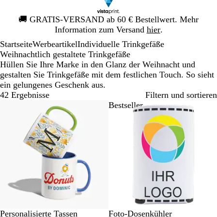
Galeriebild
🚚
GRATIS-VERSAND ab 60 € Bestellwert. Mehr
1
Information zum Versand
hier
.
von
Startseite
Werbeartikel
Individuelle Trinkgefäße
1
Weihnachtlich gestaltete Trinkgefäße
Hüllen Sie Ihre Marke in den Glanz der Weihnacht und
gestalten Sie Trinkgefäße mit dem festlichen Touch. So sieht
ein gelungenes Geschenk aus.
42 Ergebnisse
Filtern und sortieren
Bestseller
Bestseller
W
B
S
R
G
W
Personalisierte Tassen
Foto-Dosenkühler