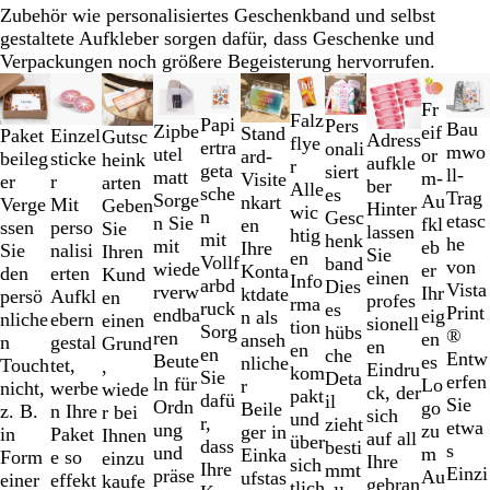
Zubehör wie personalisiertes Geschenkband und selbst
gestaltete Aufkleber sorgen dafür, dass Geschenke und
Verpackungen noch größere Begeisterung hervorrufen.
Galeriebilder
Neue Optionen
Neue Op
Neue
1
Fr
Falz
Papi
Pers
Bau
bis
Zipbe
eif
Stand
Einzel
Paket
Gutsc
Adress
flye
ertra
onali
mwo
2
utel
or
ard-
sticke
beileg
heink
aufkle
r
geta
siert
ll-
von
matt
m-
Visite
r
er
arten
ber
Alle
sche
es
Trag
11
Sorge
Au
nkart
Mit
Verge
Geben
Hinter
wic
n
Gesc
etasc
n Sie
fkl
en
perso
ssen
Sie
lassen
htig
mit
henk
he
mit
eb
Ihre
nalisi
Sie
Ihren
Sie
en
Vollf
band
von
wiede
er
Konta
erten
den
Kund
einen
Info
arbd
Dies
Vista
rverw
Ihr
ktdate
Aufkl
persö
en
profes
rma
ruck
es
Print
endba
eig
n als
ebern
nliche
einen
sionell
tion
Sorg
hübs
®
ren
en
anseh
gestal
n
Grund
en
en
en
che
Entw
Beute
es
nliche
tet,
Touch
,
Eindru
kom
Sie
Deta
erfen
ln für
Lo
r
werbe
nicht,
wiede
ck, der
pakt
dafü
il
Sie
Ordn
go
Beile
n Ihre
z. B.
r bei
sich
und
r,
zieht
etwa
ung
zu
ger in
Paket
in
Ihnen
auf all
über
dass
besti
s
und
m
Einka
e so
Form
einzu
Ihre
sich
Ihre
mmt
Einzi
präse
Au
ufstas
effekt
einer
kaufe
gebran
tlich