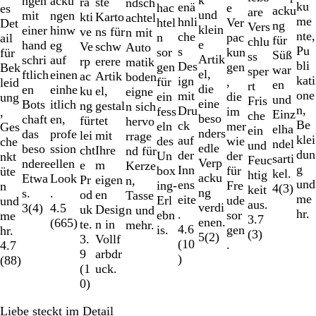
ngen
acku
ste
ra
ndsch
ku
enä
hac
e
es
acku
are
und
mit
ngen
Karto
kti
achtel
me
hnli
htel
Ver
Det
ng
Vers
klein
einer
hinw
ns für
ve
n mit
nte,
che
n
pac
ail
für
chlu
e
hand
eg
schw
Ve
Auto
Pu
s
sor
kun
für
Süß
ss
Artik
schri
auf
erere
rp
matik
bli
Des
gen
gen
Bek
war
sper
el,
ftlich
einen
Artik
ac
boden
kati
ign
für
,
leid
en
rt
die
en
einhe
el,
ku
eigne
one
mit
ein
die
ung
und
Fris
eine
Bots
itlich
gestal
ng
n sich
n,
Dru
fess
im
,
Einz
che
beso
chaft
en,
tet
für
hervo
Be
ck
eln
mer
Ges
elha
ein
nders
das
profe
mit
lei
rrage
klei
auf
des
wie
che
ndel
und
edle
beso
ssion
Ihre
cht
nd für
dun
der
Un
der
nkt
sarti
Feuc
Verp
ndere
ellen
m
e
Kerze
g
Inn
box
für
üte
kel.
htig
acku
Etwa
Look
eigen
Pr
n,
und
ens
ing-
Fre
n
4
(
3
)
keit
ng
s.
.
en
od
Tasse
me
eite
Erl
ude
und
aus.
verdi
3
(
4
)
4.5
Desig
uk
n und
hr.
.
ebn
sor
me
3.7
enen.
(
665
)
n in
te.
mehr.
4.6
is.
gen
hr.
(
3
)
5
(
2
)
Vollf
3.
(
10
.
4.7
arbdr
9
)
(
88
)
uck.
(
1
0
)
Liebe steckt im Detail