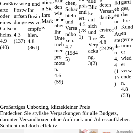
Kun
alle
garti
ntiere
fkl
chen,
iv wie
Grußk
n und
deten
präs
den
Blic
ges,
n Sie
eb
Schac
Postw
arte
Ihr
Versan
enti
wie
ke
das
Ihre
en
hteln
urfsen
oder
Busin
dartike
ert.
nebe
auf
Ihre
Mark
un
und
dunge
eines
ess zu
l
4.5
nbei
sich
Kund
e.
d
Versa
n.
Gutsc
empfe
erstrec
(
78
Ihr
und
en
Au
ndbo
4.3
heins.
hlen.
kt.
1
)
Unte
Ihre
gerne
ste
xen.
(
137
)
4.9
4.8
4.8
rneh
Verp
imm
ile
4.7
(
40
)
(
861
)
(
2429
)
men
acku
er
n.
(
1584
pro
ng.
wied
4.
5
)
mote
3
(
2
)
er
4
n.
verw
(
1
4.6
ende
17
(
59
)
n.
)
4.8
(
53
)
Großartiges Unboxing, klitzekleiner Preis
Entdecken Sie stylishe Verpackungen für alle Budgets,
darunter Versandboxen ohne Aufdruck und Adressaufkleber.
Schlicht und doch effektiv.
Galeriebilder
Neue Optionen
Neue Optionen
Listenp. gesenk
Ausverk