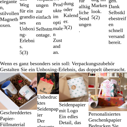
gen.
für
elegante
dung
Prod
Weg
ungen
Marken
Dank
alltäg
n,
oder
ukte
für ein
zur
look.
Selbstkl
liche
stilvollen
Kalend
im
grandio
einfach
5
(
2
)
ebestreif
Send
Magnetb
er.
opti
ses
en
en
ungen
oxen.
3
(
2
)
male
Unboxi
Selbstm
schnell
.
n
ng-
ontage.
versand
Zust
Erlebni
bereit.
and
s.
an.
5
(
3
)
Wenn es ganz besonders sein soll: Verpackungszubehör
Gestalten Sie ein Unboxing-Erlebnis, das doppelt überrascht.
Galeriebilder
1
bis
2
Unbedruc
von
ktes
Seidenpapier
4
Seidenpap
mit Logo
Geschreddertes
Personalisiertes
ier
Ein edles
Papier-
Geschenkpapier
Der
Detail, das
Füllmaterial
Bedrucken Sie
elegante