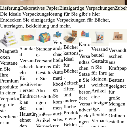
Lieferung
Dekoratives Papier
Einzigartige Verpackungen
Zube
Die ideale Verpackungslösung für Sie gibt‘s hier
Entdecken Sie einzigartige Verpackungen für Bücher,
Unterlagen, Bekleidung und mehr.
Galeriebilder
Neu
Neu
Neu
1
Vers
bis
Karto
Bücher
ands
Standar
Standar
Versand
2
Versandt
n-
Magnetb
kartons
chac
d-
d-
beutel
von
aschen
Versa
oxen
Ideal
hteln
Versand
Versand
Gestalte
8
aus
ndtas
Verstaue
für
mit
schacht
kartons
n Sie
Kraftpap
chen
n Sie
Bücher
Auto
eln
Gestalte
für Ihre
ier
Setze
Ihre
,
mati
Ein
n Sie
kleinen,
Bestens
n Sie
Premium
Zeitsch
kbod
positive
für
weichen
geeignet
auf
produkte
riften
en
r erster
Abo-
Artikel
für
beson
in einer
und
So
Eindruc
Bestellu
eine
große
dere
Verpacku
andere
kom
k an
ngen
einzigar
Mengen
Versa
ng, die
flache
men
der
und
tige,
und
ndver
sie
Produk
auch
Haustür
größere
flexible
Onlineb
packu
verdiene
te wie
schw
ebnet
Artikel
Verpack
estellun
ngen
n: in
Beklei
ere
den
Verpack
ung im