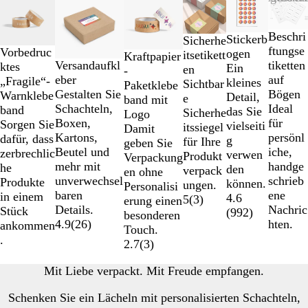
1
bis
Beschri
Stickerb
2
Sicherhe
ftungse
Vorbedruc
ogen
von
itsetikett
Kraftpapier
tiketten
Versandaufkl
ktes
Ein
6
en
-
auf
eber
„Fragile“-
kleines
Sichtbar
Paketklebe
Bögen
Gestalten Sie
Warnklebe
Detail,
e
band mit
Ideal
Schachteln,
band
das Sie
Sicherhe
Logo
für
Boxen,
Sorgen Sie
vielseiti
itssiegel
Damit
persönl
Kartons,
dafür, dass
g
für Ihre
geben Sie
iche,
Beutel und
zerbrechlic
verwen
Produkt
Verpackung
handge
mehr mit
he
den
verpack
en ohne
schrieb
unverwechsel
Produkte
können.
ungen.
Personalisi
ene
baren
in einem
4.6
5
(
3
)
erung einen
Nachric
Details.
Stück
(
992
)
besonderen
hten.
4.9
(
26
)
ankommen
Touch.
.
2.7
(
3
)
Mit Liebe verpackt. Mit Freude empfangen.
Schenken Sie ein Lächeln mit personalisierten Schachteln,