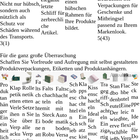
einen
Nicht nur hübsch,
Verpackungen für
letzte
hübschen
sondern auch
Geschenke und
Schliff für
Rahmen für
nützlich als
Mitbringsel
zerbrechli
Ihre Produkte
Schutz vor
passend zu Ihrem
che
bildet.
Schäden während
Markenlook.
Artikel.
des Transports.
5
(
43
)
3
(
1
)
Für die ganz große Überraschung
Schaffen Sie Vorfreude und Aufregung mit selbst gestalteten
Produktverpackungen, Etiketten und Produktanhängern.
Galeriebilder
Neue Optionen
Ausverkauft
Ausverk
1
Fa
Ste
Kla
Sch
Tra
Pro
Flac
Stan
Kiss
Klap
bis
Rolle
Falts
lts
Faltsc
ck
pps
ieb
geg
duk
hbe
dbo
ensc
petik
2
netik
chach
ch
hacht
ma
cha
esc
riff-
tan
utel
denb
hacht
etten
von
etten
teln
ac
eln
ppe
cht
hac
Sch
hän
Eine
eutel
eln
Verle
13
Setze
mit
hte
mit
n
eln
htel
acht
ger
leic
Der
Ideal
ihen
n Sie
Steck
ln
Auto
Ide
Ein
n
eln
Ein
hte,
wied
für
Sie
über
bode
Ei
matik
al
sch
Sch
Ein
ein
flexi
erve
Sch
Verp
alle
n
ne
boden
für
atz
ieb
ziga
heit
ble
rschl
muc
acku
Verp
Robu
att
Versa
Do
kist
esc
rtig
lich
Verp
ießb
k