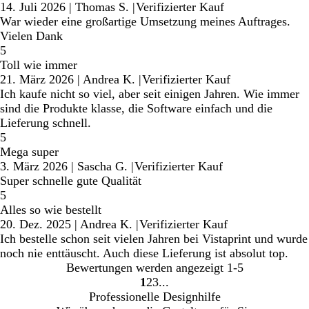
14. Juli 2026
|
Thomas S.
|
Verifizierter Kauf
War wieder eine großartige Umsetzung meines Auftrages.
Vielen Dank
5
Toll wie immer
21. März 2026
|
Andrea K.
|
Verifizierter Kauf
Ich kaufe nicht so viel, aber seit einigen Jahren. Wie immer
sind die Produkte klasse, die Software einfach und die
Lieferung schnell.
5
Mega super
3. März 2026
|
Sascha G.
|
Verifizierter Kauf
Super schnelle gute Qualität
5
Alles so wie bestellt
20. Dez. 2025
|
Andrea K.
|
Verifizierter Kauf
Ich bestelle schon seit vielen Jahren bei Vistaprint und wurde
noch nie enttäuscht. Auch diese Lieferung ist absolut top.
Bewertungen werden angezeigt
1-5
1
2
3
Gehe
Gehe
Gehe
Professionelle Designhilfe
zu
zu
zu