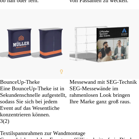
ob nah oder fern.
von Passanten zu wecken.
Neue Optionen
BounceUp-Theke
Messewand mit SEG-Technik
Eine BounceUp-Theke ist in
SEG-Messewände im
Sekundenschnelle aufgestellt,
rahmenlosen Look bringen
sodass Sie sich bei jedem
Ihre Marke ganz groß raus.
Event auf das Wesentliche
konzentrieren können.
3
(
2
)
Textilspannrahmen zur Wandmontage