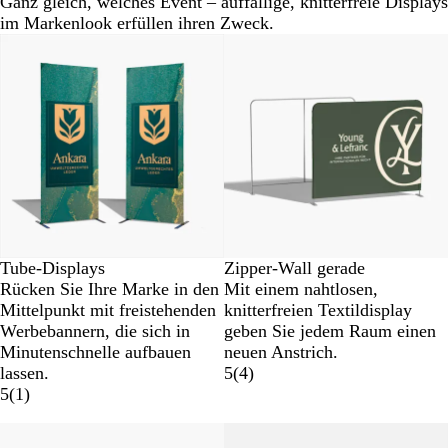
Ganz gleich, welches Event – auffällige, knitterfreie Displays
im Markenlook erfüllen ihren Zweck.
Tube-Displays
Zipper-Wall gerade
Rücken Sie Ihre Marke in den
Mit einem nahtlosen,
Mittelpunkt mit freistehenden
knitterfreien Textildisplay
Werbebannern, die sich in
geben Sie jedem Raum einen
Minutenschnelle aufbauen
neuen Anstrich.
lassen.
5
(
4
)
5
(
1
)