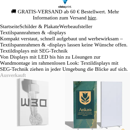
Galeriebild
🚚
GRATIS-VERSAND ab 60 € Bestellwert. Mehr
1
Information zum Versand
hier
.
von
Startseite
Schilder & Plakate
Werbeaufsteller
1
Textilspannrahmen & -displays
Kompakt verstaut, schnell aufgebaut und werbewirksam –
Textilspannrahmen & -displays lassen keine Wünsche offen.
Textildisplays mit SEG-Technik
Von Displays mit LED bis hin zu Lösungen zur
Wandmontage im rahmenlosen Look: Textildisplays mit
SEG-Technik ziehen in jeder Umgebung die Blicke auf sich.
Ausverkauft
Neue Optionen