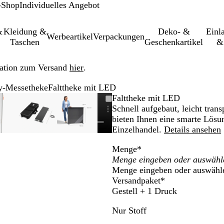
-Shop
Individuelles Angebot
&
Kleidung &
Deko- &
Einl­
Werbeartikel
Verpackungen
Taschen
Geschenkartikel
&
ation zum Versand
hier
.
y-Messetheke
Falttheke mit LED
ares
verkleinerbares
ergrößer-/verkleinerbares
Zoom
Verwenden
Klicken
Vergrößer-/verkleinerbares
Zoom
Verwenden
Klicken
Vergrößer-/verkleinerbares
Zoom
Verwenden
Klicken
Falttheke mit LED
ild
uf
ie
zum
Bild
auf
Sie
zum
Bild
auf
Sie
zum
Schnell aufgebaut, leicht tra
Minimum
ie
Vergrößern
Minimum
die
Vergrößern
Minimum
die
Vergrößern
bieten Ihnen eine smarte Lösu
Tasten
Tasten
Tasten
Einzelhandel.
Details ansehen
+
+
+
Menge
*
und
und
und
-
-
Menge eingeben oder auswähl
zum
zum
zum
Versandpaket
*
Zoomen
Zoomen
Zoomen
Gestell + 1 Druck
und
und
und
ie
die
die
Nur Stoff
feiltasten
Pfeiltasten
Pfeiltasten
zum
zum
zum