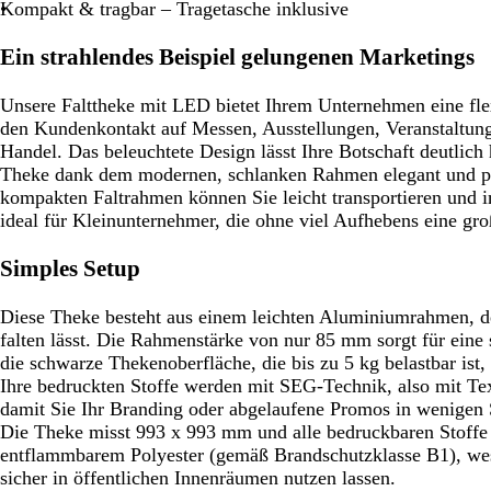
Kompakt & tragbar – Tragetasche inklusive
u
Ein strahlendes Beispiel gelungenen Marketings
Unsere Falttheke mit LED bietet Ihrem Unternehmen eine flex
den Kundenkontakt auf Messen, Ausstellungen, Veranstaltun
Handel. Das beleuchtete Design lässt Ihre Botschaft deutlich
Theke dank dem modernen, schlanken Rahmen elegant und pro
kompakten Faltrahmen können Sie leicht transportieren und in
ideal für Kleinunternehmer, die ohne viel Aufhebens eine gr
Simples Setup
Diese Theke besteht aus einem leichten Aluminiumrahmen, der
falten lässt. Die Rahmenstärke von nur 85 mm sorgt für eine
die schwarze Thekenoberfläche, die bis zu 5 kg belastbar ist, 
Ihre bedruckten Stoffe werden mit SEG-Technik, also mit Tex
damit Sie Ihr Branding oder abgelaufene Promos in wenigen
Die Theke misst 993 x 993 mm und alle bedruckbaren Stoffe
entflammbarem Polyester (gemäß Brandschutzklasse B1), wes
sicher in öffentlichen Innenräumen nutzen lassen.