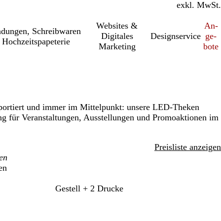
inkl. MwSt.
exkl. MwSt.
Websites &
An­­
a­dung­en, Schreib­wa­ren
Digitales
Designservice
ge­­
 Hochzeitspapeterie
Marketing
bo­­te
nsportiert und immer im Mittelpunkt: unsere LED-Theken
ng für Veranstaltungen, Ausstellungen und Promoaktionen im
Preisliste anzeigen
en
Gestell + 2 Drucke