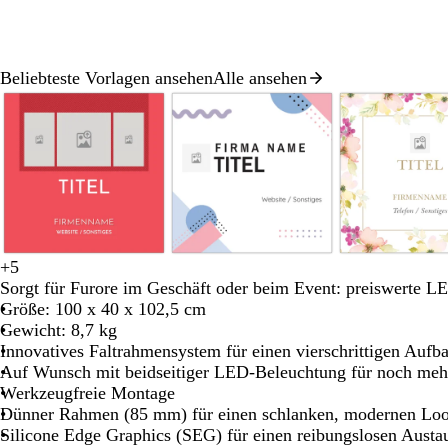
Schwenken.
Schwenken.
Schwenken.
Schwenken.
Schwenken.
Beliebteste Vorlagen ansehen
Alle ansehen
Galeriebild
1
von
8
H
H
H
W
W
W
C
C
+
5
R
B
O
D
W
e
e
e
e
e
e
r
r
Sorgt für Furore im Geschäft oder beim Event: preiswerte 
o
l
r
u
e
l
l
l
i
i
i
è
è
Größe: 100 x 40 x 102,5 cm
s
a
a
n
i
l
l
l
ß
ß
ß
m
m
Gewicht: 8,7 kg
a
u
n
k
ß
b
r
b
e
e
Innovatives Faltrahmensystem für einen vierschrittigen Aufb
g
g
e
l
o
r
Auf Wunsch mit beidseitiger LED-Beleuchtung für noch mehr
r
e
l
a
s
a
Werkzeugfreie Montage
ü
b
u
a
u
Dünner Rahmen (85 mm) für einen schlanken, modernen Lo
n
l
n
Silicone Edge Graphics (SEG) für einen reibungslosen Austa
a