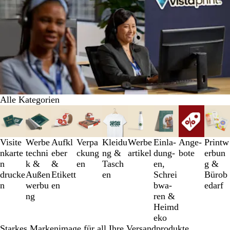
Alle Kategorien
Galeriebilder
1
bis
3
Visite
Werbe
Aufkl
Verpa
Kleidu
Werbe
Einl­a­
An­­ge­­
Printw
von
nkarte
techni
eber
ckung
ng &
artikel
dung­
bo­­te
erbun
9
n
k &
&
en
Tasch
en,
g &
drucke
Außen
Etikett
en
Schrei
Bürob
n
werbu
en
b­wa­
edarf
ng
ren &
Heimd
eko
Starkes Markenimage für all Ihre Versandprodukte