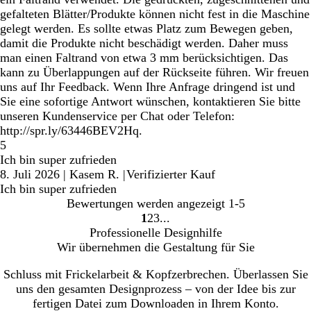
gefalteten Blätter/Produkte können nicht fest in die Maschine
gelegt werden. Es sollte etwas Platz zum Bewegen geben,
damit die Produkte nicht beschädigt werden. Daher muss
man einen Faltrand von etwa 3 mm berücksichtigen. Das
kann zu Überlappungen auf der Rückseite führen. Wir freuen
uns auf Ihr Feedback. Wenn Ihre Anfrage dringend ist und
Sie eine sofortige Antwort wünschen, kontaktieren Sie bitte
unseren Kundenservice per Chat oder Telefon:
http://spr.ly/63446BEV2Hq.
5
Ich bin super zufrieden
8. Juli 2026
|
Kasem R.
|
Verifizierter Kauf
Ich bin super zufrieden
Bewertungen werden angezeigt
1-5
1
2
3
Gehe
Gehe
Gehe
Professionelle Designhilfe
zu
zu
zu
Wir übernehmen die Gestaltung für Sie
Seite
Seite
Seite
Schluss mit Frickelarbeit & Kopfzerbrechen. Überlassen Sie
uns den gesamten Designprozess – von der Idee bis zur
fertigen Datei zum Downloaden in Ihrem Konto.