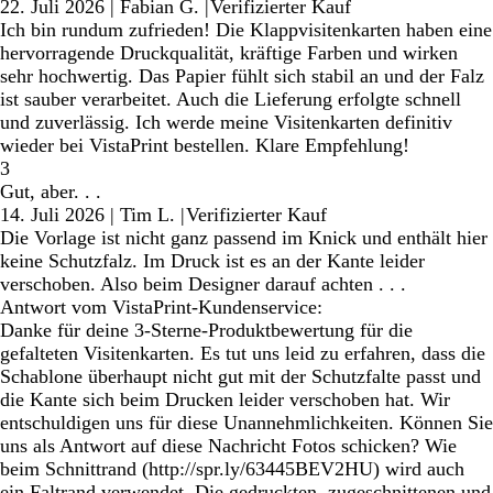
22. Juli 2026
|
Fabian G.
|
Verifizierter Kauf
Ich bin rundum zufrieden! Die Klappvisitenkarten haben eine
hervorragende Druckqualität, kräftige Farben und wirken
sehr hochwertig. Das Papier fühlt sich stabil an und der Falz
ist sauber verarbeitet. Auch die Lieferung erfolgte schnell
und zuverlässig. Ich werde meine Visitenkarten definitiv
wieder bei VistaPrint bestellen. Klare Empfehlung!
3
Gut, aber. . .
14. Juli 2026
|
Tim L.
|
Verifizierter Kauf
Die Vorlage ist nicht ganz passend im Knick und enthält hier
keine Schutzfalz. Im Druck ist es an der Kante leider
verschoben. Also beim Designer darauf achten . . .
Antwort vom VistaPrint-Kundenservice:
Danke für deine 3-Sterne-Produktbewertung für die
gefalteten Visitenkarten. Es tut uns leid zu erfahren, dass die
Schablone überhaupt nicht gut mit der Schutzfalte passt und
die Kante sich beim Drucken leider verschoben hat. Wir
entschuldigen uns für diese Unannehmlichkeiten. Können Sie
uns als Antwort auf diese Nachricht Fotos schicken? Wie
beim Schnittrand (http://spr.ly/63445BEV2HU) wird auch
ein Faltrand verwendet. Die gedruckten, zugeschnittenen und