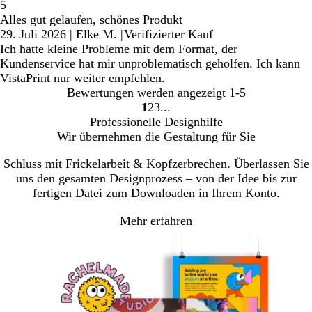
5
Alles gut gelaufen, schönes Produkt
29. Juli 2026
|
Elke M.
|
Verifizierter Kauf
Ich hatte kleine Probleme mit dem Format, der
Kundenservice hat mir unproblematisch geholfen. Ich kann
VistaPrint nur weiter empfehlen.
Bewertungen werden angezeigt
1-5
1
2
3
Gehe
Gehe
Gehe
Professionelle Designhilfe
zu
zu
zu
Wir übernehmen die Gestaltung für Sie
Seite
Seite
Seite
Schluss mit Frickelarbeit & Kopfzerbrechen. Überlassen Sie
uns den gesamten Designprozess – von der Idee bis zur
fertigen Datei zum Downloaden in Ihrem Konto.
Mehr erfahren