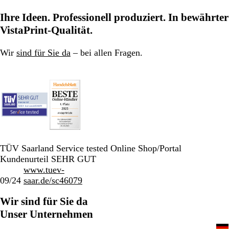
ß
i
n
w
w
k
ß
u
Ihre Ideen. Professionell produziert. In bewährter
g
g
a
a
s
e
r
r
VistaPrint-Qualität.
b
z
z
l
Wir
sind für Sie da
– bei allen Fragen.
a
u
TÜV Saarland Service tested Online Shop/Portal
Kundenurteil SEHR GUT
www.tuev-
09/24
saar.de/sc46079
Wir sind für Sie da
Unser Unternehmen