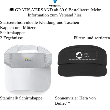
Galeriebild
🚚
GRATIS-VERSAND ab 60 € Bestellwert. Mehr
1
Information zum Versand
hier
.
von
Startseite
Individuelle Kleidung und Taschen
1
Kappen und Mützen
Schirmkappen
2 Ergebnisse
Filtern und sortieren
Bestseller
W
K
O
R
S
S
P
W
B
R
Stamina® Schirmkappe
Sonnenvisier Hera von
e
ö
r
o
c
c
i
e
l
o
Bullet™
i
n
a
t
h
h
n
i
a
t