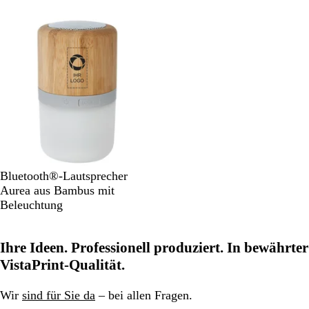
i
b
z
Nicht auf Lager
g
e
s
r
b
l
a
u
H
Bluetooth®-Lautsprecher
o
Aurea aus Bambus mit
l
Beleuchtung
z
Ihre Ideen. Professionell produziert. In bewährter
VistaPrint-Qualität.
Wir
sind für Sie da
– bei allen Fragen.