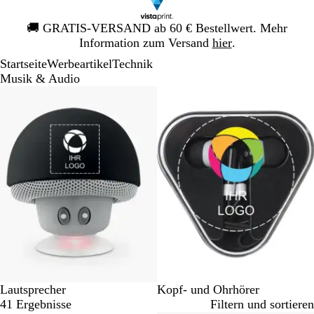
Galeriebild
🚚
GRATIS-VERSAND ab 60 € Bestellwert. Mehr
1
Information zum Versand
hier
.
von
Startseite
Werbeartikel
Technik
1
Musik & Audio
Galeriebilder
1
bis
2
von
2
Lautsprecher
Kopf- und Ohrhörer
41 Ergebnisse
Filtern und sortieren