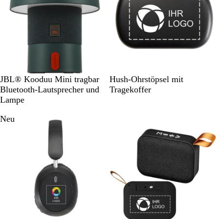
A
W
S
JBL® Kooduu Mini tragbar
Hush-Ohrstöpsel mit
q
e
c
Bluetooth-Lautsprecher und
Tragekoffer
u
i
h
Lampe
a
ß
w
Neu
m
a
a
r
r
z
i
n