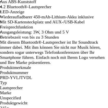
a
i
n
t
l
t
h
Aus ABS-Kunststoff
n
ß
i
l
t
w
4.2 Bluetooth®-Lautsprecher
g
g
g
S
a
LED-Anzeige
e
s
r
i
r
Wiederaufladbarer 450-mAh-Lithium-Akku inklusive
b
ü
l
z
Mit SD-Kartensteckplatz und AUX-/USB-Kabel
l
n
b
Freisprechfunktion
a
e
Ausgangsleistung: 3W, 3 Ohm und 5 V
u
r
Betriebszeit von bis zu 3 Stunden
Mit diesem Bluetooth®-Lautsprecher ist Ihr Soundtrack
immer dabei. Mit ihm können Sie nicht nur Musik hören,
sondern sogar unterwegs Telefonkonferenzen über Ihr
Smartphone führen. Einfach noch mit Ihrem Logo versehen
und Ihre Marke präsentieren.
Produktmerkmale
Produktnummer
PRD-YVLJTVDL
Typ
Lautsprecher
Marke
Unspecified
Produktgewicht
215g