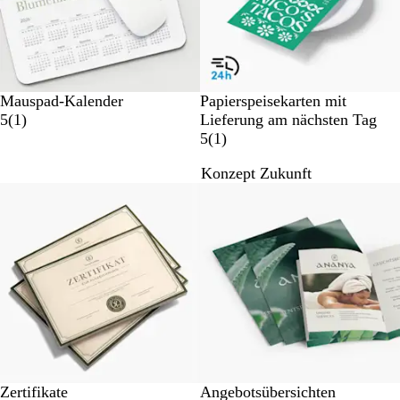
n
g
e
n
Mauspad-Kalender
Papierspeisekarten mit
1
5
(
1
)
Lieferung am nächsten Tag
B
1
5
(
1
)
e
B
Konzept Zukunft
w
e
Neu
Neu
e
w
r
e
t
r
u
t
n
u
g
n
g
Zertifikate
Angebotsübersichten