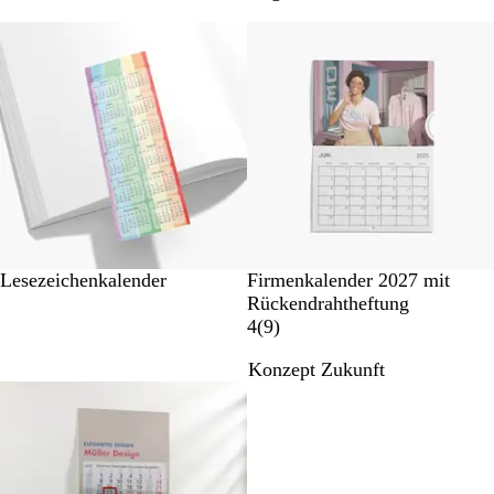
Neue Optionen
Lesezeichenkalender
Firmenkalender 2027 mit
Rückendrahtheftung
9
4
(
9
)
B
Konzept Zukunft
e
Nicht auf Lager
w
e
r
t
u