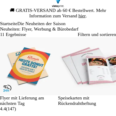
Galeriebild
🚚
GRATIS-VERSAND ab 60 € Bestellwert. Mehr
1
Information zum Versand
hier
.
von
Startseite
Die Neuheiten der Saison
1
Neuheiten: Flyer, Werbung & Bürobedarf
11 Ergebnisse
Filtern und sortieren
Neue Optionen
Neu
Flyer mit Lieferung am
Speisekarten mit
nächsten Tag
Rückendrahtheftung
1
4.4
(
147
)
4