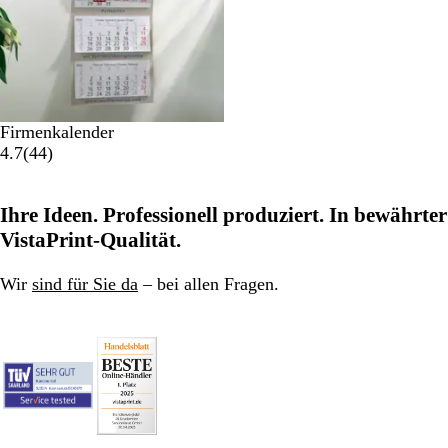
n
g
e
n
Firmenkalender
4
4.7
(
44
)
4
B
Ihre Ideen. Professionell produziert. In bewährter
e
w
VistaPrint-Qualität.
e
r
Wir
sind für Sie da
– bei allen Fragen.
t
u
n
g
e
n