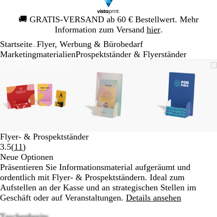
Galeriebild
🚚
GRATIS-VERSAND ab 60 € Bestellwert. Mehr
1
Information zum Versand
hier
.
von
Startseite
Flyer, Werbung & Bürobedarf
1
...
Mar­ke­ting­ma­te­rialien
Prospektständer & Flyerständer
Galeriebild
Vergrößer-/verkleinerbares
Zoom
Verwenden
Klicken
Vergrößer-/verkleinerbares
Zoom
Verwenden
Klicken
Vergrößer-
Zoom
Verwende
Klicken
1
Bild
auf
Sie
zum
Bild
auf
Sie
zum
Bild
auf
Sie
zum
von
Minimum
die
Vergrößern
Minimum
die
Vergrößern
Minimum
die
Vergrößer
3
Tasten
Tasten
Tasten
+
+
+
und
und
und
-
-
-
zum
zum
zum
Flyer- & Prospektständer
Zoomen
Zoomen
Zoomen
Bewertungen
3.5
(
11
)
und
und
und
11
Neue Optionen
die
die
die
lesen
Präsentieren Sie Informationsmaterial aufgeräumt und
Pfeiltasten
Pfeiltasten
Pfeiltasten
ordentlich mit Flyer- & Prospektständern. Ideal zum
zum
zum
zum
Aufstellen an der Kasse und an strategischen Stellen im
Schwenken.
Schwenken.
Schwenke
Geschäft oder auf Veranstaltungen.
Details ansehen
Taschenbreite