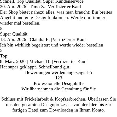
Schnell, Top Qualität, Super Kundenservice
20. Apr. 2026
|
Timo Z.
|
Verifizierter Kauf
Der Shop bietet nahezu alles, was man braucht: Ein breites
Angebit und gute Designfunktionen. Werde dort immer
wieder mal bestellen.
5
Super Qualität
13. Apr. 2026
|
Claudia E.
|
Verifizierter Kauf
Ich bin wirklich begeistert und werde wieder bestellen!
5
Top
8. März 2026
|
Michael H.
|
Verifizierter Kauf
Hat super geklappt. Schnellbund gut.
Bewertungen werden angezeigt
1-5
1
2
3
Gehe
Gehe
Gehe
Professionelle Designhilfe
zu
zu
zu
Wir übernehmen die Gestaltung für Sie
Seite
Seite
Seite
Schluss mit Frickelarbeit & Kopfzerbrechen. Überlassen Sie
uns den gesamten Designprozess – von der Idee bis zur
fertigen Datei zum Downloaden in Ihrem Konto.