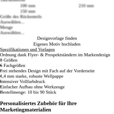
100 mm
210 mm
150 mm
Größe des Rückenteils
Loading
Auswählen...
options
Menge
Auswählen...
Designvorlage finden
Eigenes Motiv hochladen
Spezifikationen und Vorlagen
Ordnung dank Flyer- & Prospektständern im Markendesign
3 Größen
6 Fachgrößen
Frei stehendes Design mit Fach auf der Vorderseite
1,4 mm starke, robuste Wellpappe
Intensiver Vollfarbdruck
Einfacher Aufbau ohne Werkzeuge
Bestellmenge: 10 bis 90 Stück
Personalisiertes Zubehör für Ihre
Marketingmaterialien