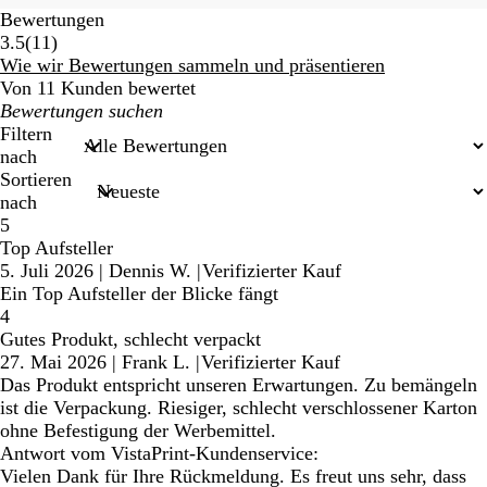
Bewertungen
11
3.5
(
11
)
Bewertungen
Wie wir Bewertungen sammeln und präsentieren
Von 11 Kunden bewertet
Meine
Sucheingaben
Filtern
nach
Sortieren
nach
5
Top Aufsteller
5. Juli 2026
|
Dennis W.
|
Verifizierter Kauf
Ein Top Aufsteller der Blicke fängt
4
Gutes Produkt, schlecht verpackt
27. Mai 2026
|
Frank L.
|
Verifizierter Kauf
Das Produkt entspricht unseren Erwartungen. Zu bemängeln
ist die Verpackung. Riesiger, schlecht verschlossener Karton
ohne Befestigung der Werbemittel.
Antwort vom VistaPrint-Kundenservice:
Vielen Dank für Ihre Rückmeldung. Es freut uns sehr, dass