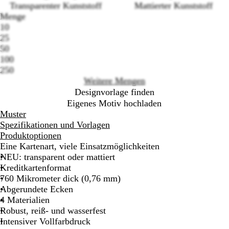
Transparenter Kunststoff
Mattierter Kunststoff
Menge
10
Loading
25
options
50
100
250
Weitere Mengen
Designvorlage finden
Eigenes Motiv hochladen
Muster
Spezifikationen und Vorlagen
Produktoptionen
Eine Kartenart, viele Einsatzmöglichkeiten
NEU: transparent oder mattiert
Kreditkartenformat
760 Mikrometer dick (0,76 mm)
Abgerundete Ecken
4 Materialien
Robust, reiß- und wasserfest
Intensiver Vollfarbdruck