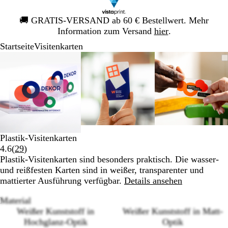
Galeriebild
🚚
GRATIS-VERSAND ab 60 € Bestellwert. Mehr
1
Information zum Versand
hier
.
von
Startseite
Visitenkarten
1
Galeriebild
Vergrößer-/verkleinerbares
Zoom
Verwenden
Klicken
Vergrößer-/verkleinerbares
Zoom
Verwenden
Klicken
Vergrößer
Zoom
Verwende
Klicken
1
Bild
auf
Sie
zum
Bild
auf
Sie
zum
Bild
auf
Sie
zum
von
Minimum
die
Vergrößern
Minimum
die
Vergrößern
Minimum
die
Vergrößer
3
Tasten
Tasten
Tasten
+
+
+
und
und
und
-
-
-
zum
zum
zum
Plastik-Visitenkarten
Zoomen
Zoomen
Zoomen
Bewertungen
4.6
(
29
)
und
und
und
29
Plastik-Visitenkarten sind besonders praktisch. Die wasser-
die
die
die
lesen
und reißfesten Karten sind in weißer, transparenter und
Pfeiltasten
Pfeiltasten
Pfeiltaste
mattierter Ausführung verfügbar.
Details ansehen
zum
zum
zum
Schwenken.
Schwenken.
Schwenke
Material
Weißer Kunststoff in
Weißer Kunststoff in Matt-
Hochglanz-Optik
Optik