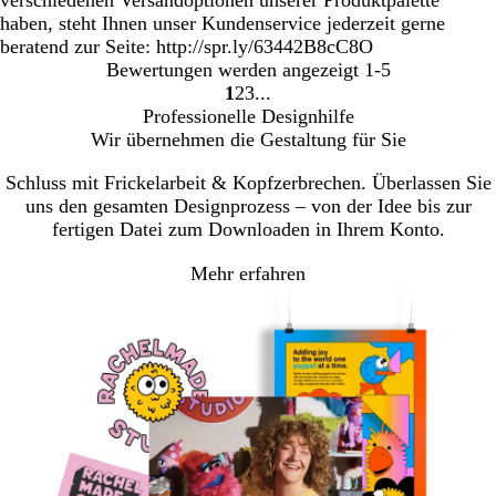
haben, steht Ihnen unser Kundenservice jederzeit gerne
beratend zur Seite: http://spr.ly/63442B8cC8O
Bewertungen werden angezeigt
1-5
1
2
3
Gehe
Gehe
Gehe
Professionelle Designhilfe
zu
zu
zu
Wir übernehmen die Gestaltung für Sie
Seite
Seite
Seite
Schluss mit Frickelarbeit & Kopfzerbrechen. Überlassen Sie
uns den gesamten Designprozess – von der Idee bis zur
fertigen Datei zum Downloaden in Ihrem Konto.
Mehr erfahren