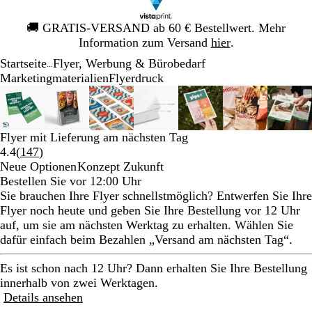
Galeriebild
🚚
GRATIS-VERSAND ab 60 € Bestellwert. Mehr
1
Information zum Versand
hier
.
von
Startseite
Flyer, Werbung & Bürobedarf
1
...
Mar­ke­ting­ma­te­rialien
Flyerdruck
Galeriebild
Vergrößer-/verkleinerbares
Zoom
Verwenden
Klicken
Vergrößer-/verkleinerbares
Zoom
Verwenden
Klicken
Vergrößer-/verkleinerbares
Zoom
Verwenden
Klicken
Vergrößer-/verkleinerbares
Zoom
Verwenden
Klicken
Vergrößer-/verkleiner
Zoom
Verwenden
Klicken
Vergrößer-/ve
Zoom
Verwenden
Klicken
Verg
Zoo
Ver
Klic
1
Bild
auf
Sie
zum
Bild
auf
Sie
zum
Bild
auf
Sie
zum
Bild
auf
Sie
zum
Bild
auf
Sie
zum
Bild
auf
Sie
zum
Bild
auf
Sie
zum
von
Minimum
die
Vergrößern
Minimum
die
Vergrößern
Minimum
die
Vergrößern
Minimum
die
Vergrößern
Minimum
die
Vergrößern
Minimum
die
Vergrößern
Min
die
Verg
7
Tasten
Tasten
Tasten
Tasten
Tasten
Tasten
Tast
Flyer mit Lieferung am nächsten Tag
+
+
+
+
+
+
+
Bewertungen
4.4
(
147
)
und
und
und
und
und
und
und
147
Neue Optionen
Konzept Zukunft
-
-
-
-
-
-
-
lesen
Bestellen Sie vor 12:00 Uhr
zum
zum
zum
zum
zum
zum
zum
Sie brauchen Ihre Flyer schnellstmöglich? Entwerfen Sie Ihre
Zoomen
Zoomen
Zoomen
Zoomen
Zoomen
Zoomen
Zoo
Flyer noch heute und geben Sie Ihre Bestellung vor 12 Uhr
und
und
und
und
und
und
und
auf, um sie am nächsten Werktag zu erhalten. Wählen Sie
die
die
die
die
die
die
die
dafür einfach beim Bezahlen „Versand am nächsten Tag“.
Pfeiltasten
Pfeiltasten
Pfeiltasten
Pfeiltasten
Pfeiltasten
Pfeiltasten
Pfei
zum
zum
zum
zum
zum
zum
zum
Es ist schon nach 12 Uhr? Dann erhalten Sie Ihre Bestellung
Schwenken.
Schwenken.
Schwenken.
Schwenken.
Schwenken.
Schwenken.
Sch
innerhalb von zwei Werktagen.
Details ansehen