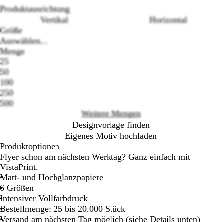
Produktausrichtung
Vertikal
Horizontal
Größe
Auswählen...
Menge
25
Loading
50
options
100
250
500
Weitere Mengen
Designvorlage finden
Eigenes Motiv hochladen
Produktoptionen
Flyer schon am nächsten Werktag? Ganz einfach mit
VistaPrint.
Matt- und Hochglanzpapiere
6 Größen
Intensiver Vollfarbdruck
Bestellmenge: 25 bis 20.000 Stück
Versand am nächsten Tag möglich (siehe Details unten)