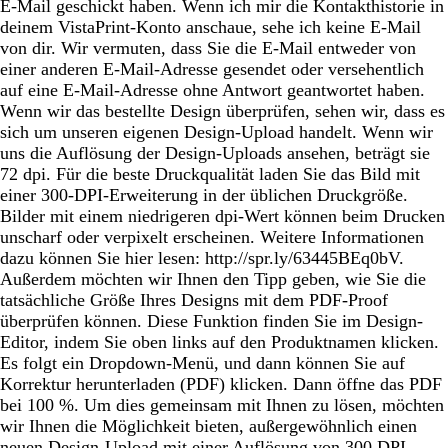
E-Mail geschickt haben. Wenn ich mir die Kontakthistorie in
deinem VistaPrint-Konto anschaue, sehe ich keine E-Mail
von dir. Wir vermuten, dass Sie die E-Mail entweder von
einer anderen E-Mail-Adresse gesendet oder versehentlich
auf eine E-Mail-Adresse ohne Antwort geantwortet haben.
Wenn wir das bestellte Design überprüfen, sehen wir, dass es
sich um unseren eigenen Design-Upload handelt. Wenn wir
uns die Auflösung der Design-Uploads ansehen, beträgt sie
72 dpi. Für die beste Druckqualität laden Sie das Bild mit
einer 300-DPI-Erweiterung in der üblichen Druckgröße.
Bilder mit einem niedrigeren dpi-Wert können beim Drucken
unscharf oder verpixelt erscheinen. Weitere Informationen
dazu können Sie hier lesen: http://spr.ly/63445BEq0bV.
Außerdem möchten wir Ihnen den Tipp geben, wie Sie die
tatsächliche Größe Ihres Designs mit dem PDF-Proof
überprüfen können. Diese Funktion finden Sie im Design-
Editor, indem Sie oben links auf den Produktnamen klicken.
Es folgt ein Dropdown-Menü, und dann können Sie auf
Korrektur herunterladen (PDF) klicken. Dann öffne das PDF
bei 100 %. Um dies gemeinsam mit Ihnen zu lösen, möchten
wir Ihnen die Möglichkeit bieten, außergewöhnlich einen
neuen Design-Upload mit einer Auflösung von 300 DPI