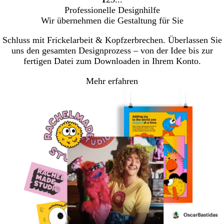
Gehe
Gehe
Gehe
Professionelle Designhilfe
zu
zu
zu
Wir übernehmen die Gestaltung für Sie
Seite
Seite
Seite
Schluss mit Frickelarbeit & Kopfzerbrechen. Überlassen Sie
uns den gesamten Designprozess – von der Idee bis zur
fertigen Datei zum Downloaden in Ihrem Konto.
Mehr erfahren