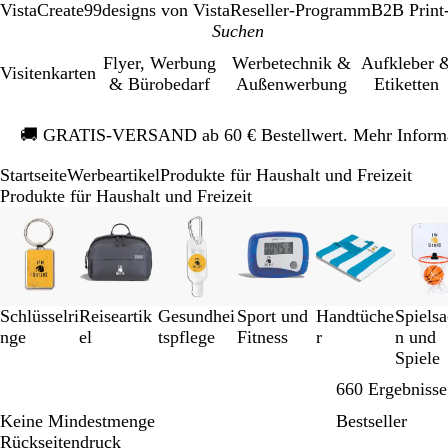
VistaCreate
99designs von Vista
Reseller-Programm
B2B Print
Flyer, Werbung
Werbetechnik &
Aufkleber 
Visitenkarten
& Bürobedarf
Außenwerbung
Etiketten
Galeriebild
🚚
GRATIS-VERSAND ab 60 € Bestellwert. Mehr Inform
1
von
Startseite
Werbeartikel
Produkte für Haushalt und Freizeit
1
Produkte für Haushalt und Freizeit
Galeriebilder
1
bis
8
von
Schlüsselri
Reiseartik
Gesundhei
Sport und
Handtüche
Spiels
17
nge
el
tspflege
Fitness
r
n und
Spiele
660 Ergebnisse
Keine Mindestmenge
Bestseller
Rückseitendruck