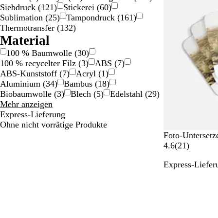
e
Siebdruck
(
121
)
Stickerei
(
60
)
r
Sublimation
(
25
)
Tampondruck
(
161
)
t
Thermotransfer
(
132
)
u
Material
n
100 % Baumwolle
(
30
)
g
100 % recycelter Filz
(
3
)
ABS
(
7
)
e
ABS-Kunststoff
(
7
)
Acryl
(
1
)
n
Aluminium
(
34
)
Bambus
(
18
)
Biobaumwolle
(
3
)
Blech
(
5
)
Edelstahl
(
29
)
Material
Mehr anzeigen
Auswahlmöglichkeiten
Express-Lieferung
Ohne nicht vorrätige Produkte
#
Foto-Untersetz
e
2
4.6
(
21
)
4
1
Express-Liefer
e
B
Bestseller
4
e
e
w
4
e
r
t