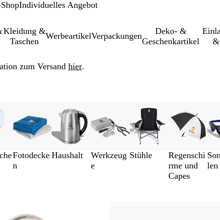
-Shop
Individuelles Angebot
&
Kleidung &
Deko- &
Einl­
Werbeartikel
Verpackungen
Taschen
Geschenkartikel
&
ation zum Versand
hier
.
ache
Fotodecke
Haushalt
Werkzeug
Stühle
Regenschi
Son
n
e
rme und
len
Capes
Zu gefilterten Ergebnissen springen
Neue Optionen