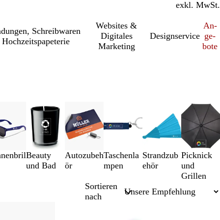
inkl. MwSt.
exkl. MwSt.
Websites &
An­­
a­dung­en, Schreib­wa­ren
Digitales
Designservice
ge­­
 Hochzeitspapeterie
Marketing
bo­­te
nenbril
Beauty
Autozubeh
Taschenla
Strandzub
Picknick
und Bad
ör
mpen
ehör
und
Grillen
Sortieren
nach