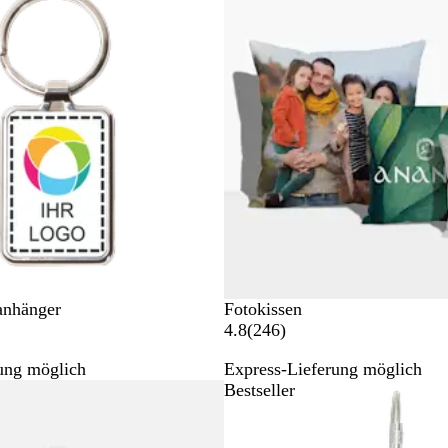
anhänger
Fotokissen
2
4.8
(
246
)
4
ung möglich
Express-Lieferung möglich
6
Bestseller
B
e
w