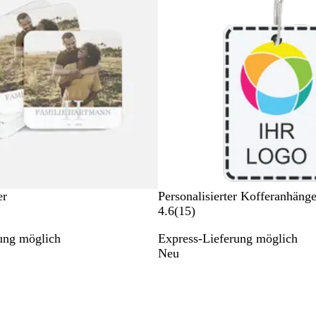
e
r
t
u
n
g
e
n
er
Personalisierter Kofferanhänge
1
4.6
(
15
)
5
ung möglich
Express-Lieferung möglich
B
Neu
e
w
e
r
t