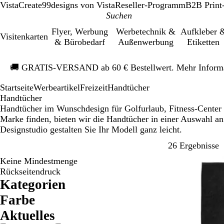
VistaCreate
99designs von Vista
Reseller-Programm
B2B Print
Flyer, Werbung
Werbetechnik &
Aufkleber 
Visitenkarten
& Bürobedarf
Außenwerbung
Etiketten
Galeriebild
🚚
GRATIS-VERSAND ab 60 € Bestellwert. Mehr Inform
1
von
Startseite
Werbeartikel
Freizeit
Handtücher
1
Handtücher
Handtücher im Wunschdesign für Golfurlaub, Fitness-Center 
Marke finden, bieten wir die Handtücher in einer Auswahl a
Designstudio gestalten Sie Ihr Modell ganz leicht.
Z
26 Ergebnisse
Keine Mindestmenge
Bestseller
Rückseitendruck
Kategorien
Farbe
B
B
B
G
G
G
O
R
R
S
W
Ak­tu­elles
e
l
r
e
r
r
r
o
o
c
e