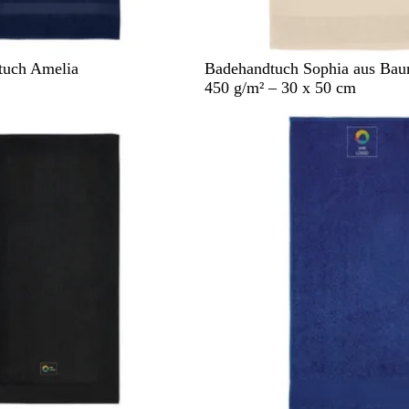
B
H
R
M
W
uch Amelia
Badehandtuch Sophia aus Bau
e
e
o
a
e
450 g/m² – 30 x 50 cm
i
l
t
r
i
g
l
i
ß
e
g
n
r
e
a
b
u
l
a
u