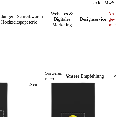
inkl. MwSt.
exkl. MwSt.
Websites &
An­­
a­dung­en, Schreib­wa­ren
Digitales
Designservice
ge­­
 Hochzeitspapeterie
Marketing
bo­­te
Sortieren
nach
Neu