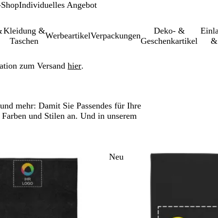
-Shop
Individuelles Angebot
&
Kleidung &
Deko- &
Einl­
Werbeartikel
Verpackungen
Taschen
Geschenkartikel
&
ation zum Versand
hier
.
und mehr: Damit Sie Passendes für Ihre
n Farben und Stilen an. Und in unserem
u gefilterten Ergebnissen springen
Neu