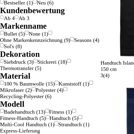
Bestseller
(
1
)
Neu
(
6
)
i
a
a
l
a
ü
a
s
t
h
i
Kundenbewertung
g
u
u
b
u
n
n
a
w
ß
e
n
/
/
g
a
Ab 4
Ab 3
G
S
e
r
Markenname
o
i
z
Bullet
(
5
)
None
(
1
)
l
l
Ohne Markenkennzeichnung
(
9
)
Seasons
(
4
)
d
b
Sol's
(
8
)
e
Dekoration
r
Siebdruck
(
3
)
Stickerei
(
18
)
S
D
Z
D
F
Handtuch Islan
Thermotransfer
(
5
)
c
u
i
u
r
150 cm
Material
h
n
t
n
a
4
3
(
4
)
w
k
r
k
n
B
100 % Baumwolle
(
15
)
Kunststoff
(
1
)
a
e
o
e
z
e
Mikrofaser
(
2
)
Polyester
(
4
)
r
l
n
l
ö
w
Recycling-Polyester
(
6
)
z
g
e
b
s
e
Modell
r
e
i
r
Badehandtuch
(
13
)
Fitness
(
1
)
a
i
s
t
Fitness-Handtuch
(
5
)
Handtuch
(
5
)
u
g
c
u
Multi-Cool Handtuch
(
1
)
Strandtuch
(
1
)
e
h
n
Express-Lieferung
e
g