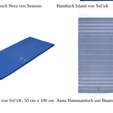
K
H
uch Nora von Seasons
Handtuch Island von Sol’s®
ö
e
n
l
i
l
g
g
s
r
b
ü
l
n
a
u
M
G
H
R
B
 von Sol’s®, 50 cm x 100 cm
Anna Hammamtuch aus Baum
a
r
e
o
e
r
a
l
t
i