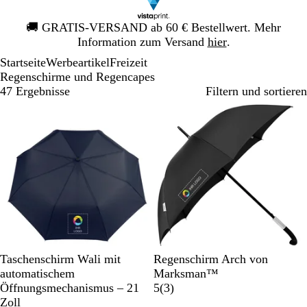
Galeriebild
🚚
GRATIS-VERSAND ab 60 € Bestellwert. Mehr
1
Information zum Versand
hier
.
von
Startseite
Werbeartikel
Freizeit
1
Regenschirme und Regencapes
47 Ergebnisse
Filtern und sortieren
Bestseller
M
G
K
W
S
S
Taschenschirm Wali mit
Regenschirm Arch von
a
r
ö
e
c
c
automatischem
Marksman™
r
a
n
i
h
h
3
Öffnungsmechanismus – 21
5
(
3
)
i
u
i
ß
w
w
B
Zoll