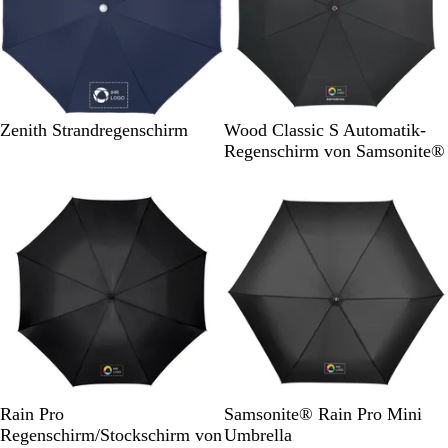
a
a
u
u
M
G
B
R
W
S
Zenith Strandregenschirm
Wood Classic S Automatik-
a
r
l
o
e
c
Regenschirm von Samsonite®
r
ü
a
t
i
h
i
n
u
ß
w
n
a
e
r
b
z
l
a
u
S
B
S
B
Rain Pro
Samsonite® Rain Pro Mini
c
l
c
l
Regenschirm/Stockschirm von
Umbrella