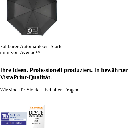
z
M
R
H
O
Faltbarer Automatikscir Stark-
i
o
e
r
mini von Avenue™
t
t
l
a
t
l
n
Ihre Ideen. Professionell produziert. In bewährter
e
g
g
l
r
e
VistaPrint-Qualität.
b
ü
l
n
Wir
sind für Sie da
– bei allen Fragen.
a
u