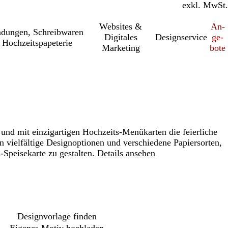
inkl. MwSt.
exkl. MwSt.
Websites &
An­­
a­dung­en, Schreib­wa­ren
Digitales
Designservice
ge­­
 Hochzeitspapeterie
Marketing
bo­­te
en und mit einzigartigen Hochzeits-Menükarten die feierliche
n vielfältige Designoptionen und verschiedene Papiersorten,
-Speisekarte zu gestalten.
Details ansehen
Loading
options
Designvorlage finden
Eigenes Motiv hochladen