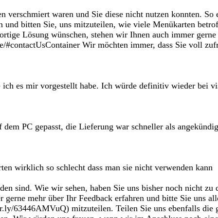
n verschmiert waren und Sie diese nicht nutzen konnten. So etw
 und bitten Sie, uns mitzuteilen, wie viele Menükarten betrof
rtige Lösung wünschen, stehen wir Ihnen auch immer gerne te
te/#contactUsContainer Wir möchten immer, dass Sie voll zufr
ich es mir vorgestellt habe. Ich würde definitiv wieder bei vis
 dem PC gepasst, die Lieferung war schneller als angekündigt.
rten wirklich so schlecht dass man sie nicht verwenden kann
rieden sind. Wie wir sehen, haben Sie uns bisher noch nicht z
 gerne mehr über Ihr Feedback erfahren und bitte Sie uns alle
.ly/63446AMVuQ) mitzuteilen. Teilen Sie uns ebenfalls die ge