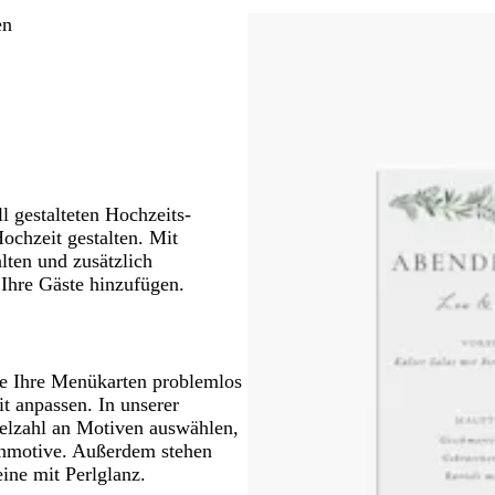
C
H
H
H
r
r
r
s
g
a
r
e
e
e
en
ü
a
z
a
r
u
è
l
l
l
n
u
ü
m
l
l
l
n
e
r
g
g
o
r
r
s
a
a
a
u
u
ll gestalteten Hochzeits-
ochzeit gestalten. Mit
lten und zusätzlich
Ihre Gäste hinzufügen.
e Ihre Menükarten problemlos
t anpassen. In unserer
elzahl an Motiven auswählen,
zenmotive. Außerdem stehen
ine mit Perlglanz.