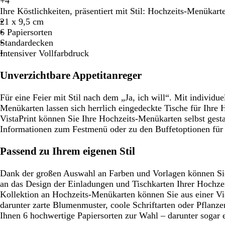
W
S
+
4
d
H
O
C
B
C
e
c
Ihre Köstlichkeiten, präsentiert mit Stil: Hochzeits-Menükart
e
e
l
r
r
r
i
h
21 x 9,5 cm
l
l
i
è
a
è
ß
w
6 Papiersorten
l
v
m
u
m
a
Standardecken
g
g
e
n
e
r
Intensiver Vollfarbdruck
r
r
z
a
ü
Unverzichtbare Appetitanreger
u
n
Für eine Feier mit Stil nach dem „Ja, ich will“. Mit individue
Menükarten lassen sich herrlich eingedeckte Tische für Ihre H
VistaPrint können Sie Ihre Hochzeits-Menükarten selbst gesta
Informationen zum Festmenü oder zu den Buffetoptionen für 
Passend zu Ihrem eigenen Stil
Dank der großen Auswahl an Farben und Vorlagen können Si
an das Design der Einladungen und Tischkarten Ihrer Hochzei
Kollektion an Hochzeits-Menükarten können Sie aus einer Vi
darunter zarte Blumenmuster, coole Schriftarten oder Pflan
Ihnen 6 hochwertige Papiersorten zur Wahl – darunter sogar e