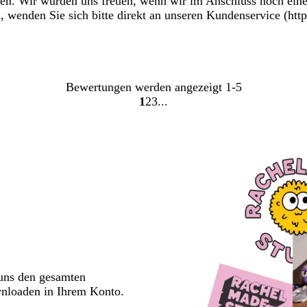
len. Wir würden uns freuen, wenn wir im Anschluss noch ei
n, wenden Sie sich bitte direkt an unseren Kundenservice (ht
Bewertungen werden angezeigt
1-5
1
2
3
Gehe
Gehe
Gehe
zu
zu
zu
Seite
Seite
Seite
 uns den gesamten
wnloaden in Ihrem Konto.