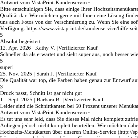
Antwort vom VistaPrint-Kundenservice:
Bitte entschuldigen Sie, dass einige Ihrer Hochzeitsmenükarte
Qualität dar. Wir möchten gerne mit Ihnen eine Lösung finden
uns auch Fotos von der Verschmierung zu. Wenn Sie eine sofo
Verfügung: https://www.vistaprint.de/kundenservice/hilfe-sei
5
Absolut begeistert
12. Apr. 2026
|
Kathy V.
|
Verifizierter Kauf
Schneller da als erwartet und sieht super aus, noch besser wie 
5
super!
25. Nov. 2025
|
Sarah J.
|
Verifizierter Kauf
Die Qualität war top, die Farben haben genau zur Entwurf auf
3
Druck passt, Schnitt ist gar nicht gut
11. Sept. 2025
|
Barbara B.
|
Verifizierter Kauf
Leider sind die Schnittkanten bei 50 Prozent unserer Menüka
Antwort vom VistaPrint-Kundenservice:
Es tut uns sehr leid, dass Sie dieses Mal nicht komplett zuf
Anliegen jedoch nicht komplett beurteilen. Wir möchten daher
Hochzeits-Menükarten über unseren Online-Service (http://spr