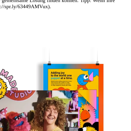
ne gemeinsame Lösung finden können. Tipp: Wenn Ihre
tp://spr.ly/63449AMVux).