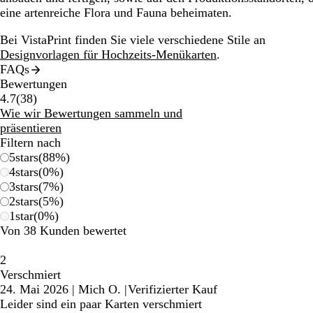
eine artenreiche Flora und Fauna beheimaten.
Bei VistaPrint finden Sie viele verschiedene Stile an
Designvorlagen für Hochzeits-Menükarten
.
FAQs
Bewertungen
38
4.7
(
38
)
Bewertungen
Wie wir Bewertungen sammeln und
präsentieren
Filtern nach
5
stars
(
88
%)
4
stars
(
0
%)
3
stars
(
7
%)
2
stars
(
5
%)
1
star
(
0
%)
Von 38 Kunden bewertet
2
Verschmiert
24. Mai 2026
|
Mich O.
|
Verifizierter Kauf
Leider sind ein paar Karten verschmiert