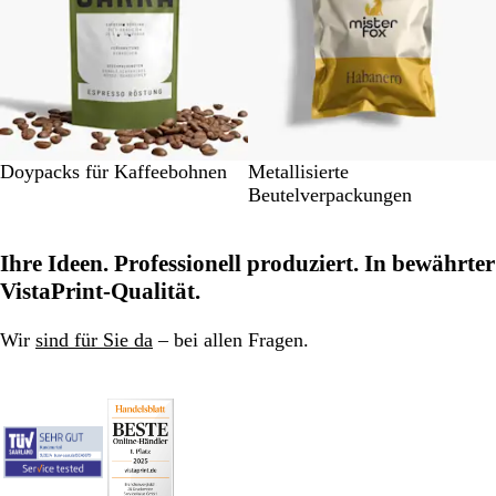
t
u
n
g
e
n
Doypacks für Kaffeebohnen
Metallisierte
Beutelverpackungen
Ihre Ideen. Professionell produziert. In bewährter
VistaPrint-Qualität.
Wir
sind für Sie da
– bei allen Fragen.