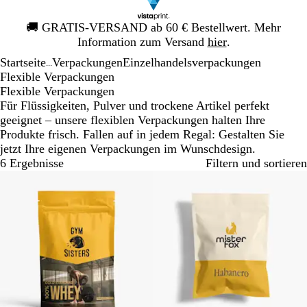
Galeriebild
🚚
GRATIS-VERSAND ab 60 € Bestellwert. Mehr
1
Information zum Versand
hier
.
von
Startseite
Verpackungen
Einzelhandelsverpackungen
1
...
Flexible Verpackungen
Flexible Verpackungen
Für Flüssigkeiten, Pulver und trockene Artikel perfekt
geeignet – unsere flexiblen Verpackungen halten Ihre
Produkte frisch. Fallen auf in jedem Regal: Gestalten Sie
jetzt Ihre eigenen Verpackungen im Wunschdesign.
6 Ergebnisse
Filtern und sortieren
Nicht auf Lager
Nicht auf Lager