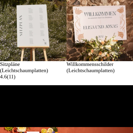
Sitzpläne
Willkommensschilder
(Leichtschaumplatten)
(Leichtschaumplatten)
4.6
(
11
)
Für Ihre gesamte Hochzeitsplanung
Hier gestalten Sie all Ihre Hochzeits-Essentials von
zauberhaften Einladungen bis hin zu charmanten
Dankeskarten.
Alle Hochzeitsprodukte ansehen