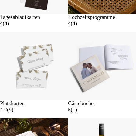
Tagesablaufkarten
Hochzeitsprogramme
4
(
4
)
4
(
4
)
Platzkarten
Gästebücher
4.2
(
9
)
5
(
1
)
Neue Optionen