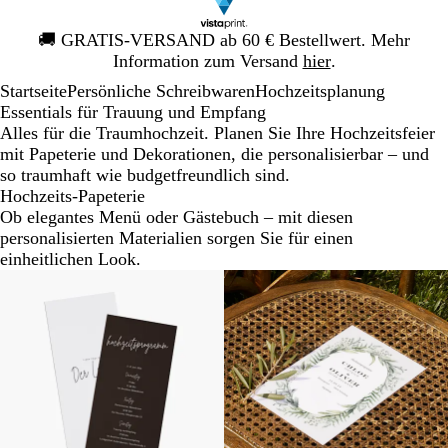
Galeriebild
🚚
GRATIS-VERSAND ab 60 € Bestellwert. Mehr
1
Information zum Versand
hier
.
von
Startseite
Persönliche Schreibwaren
Hochzeitsplanung
1
Essentials für Trauung und Empfang
Alles für die Traumhochzeit. Planen Sie Ihre Hochzeitsfeier
mit Papeterie und Dekorationen, die personalisierbar – und
so traumhaft wie budgetfreundlich sind.
Hochzeits-Papeterie
Ob elegantes Menü oder Gästebuch – mit diesen
personalisierten Materialien sorgen Sie für einen
einheitlichen Look.