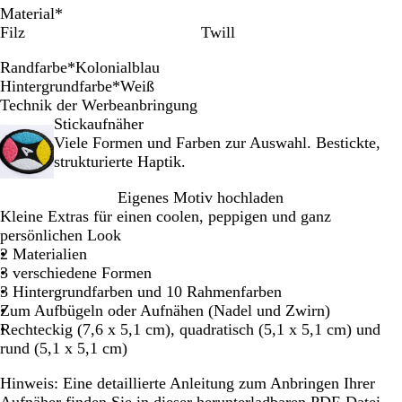
Material
*
Filz
Twill
Randfarbe
*
Kolonialblau
S
S
K
K
M
F
P
S
L
W
Hintergrundfarbe
*
Weiß
c
m
a
o
a
i
f
p
e
e
W
G
S
Technik der Werbeanbringung
h
a
r
l
n
r
l
a
u
i
e
r
c
Stickaufnäher
w
r
d
o
d
m
a
n
c
ß
i
a
h
Viele Formen und Farben zur Auswahl. Bestickte,
a
a
i
n
a
a
s
i
h
ß
u
w
strukturierte Haptik.
r
g
n
i
r
m
t
s
t
a
Eigenes Motiv hochladen
z
d
a
a
i
e
e
c
e
r
Kleine Extras für einen coolen, peppigen und ganz
l
l
n
n
r
h
n
z
persönlichen Look
b
e
t
s
G
d
2 Materialien
l
t
o
R
3 verschiedene Formen
a
e
l
u
3 Hintergrundfarben und 10 Rahmenfarben
u
i
d
b
Zum Aufbügeln oder Aufnähen (Nadel und Zwirn)
n
i
Rechteckig (7,6 x 5,1 cm), quadratisch (5,1 x 5,1 cm) und
n
rund (5,1 x 5,1 cm)
Hinweis:
Eine detaillierte Anleitung zum Anbringen Ihrer