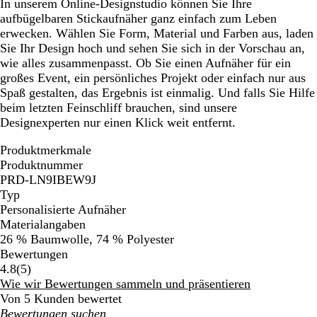
In unserem Online-Designstudio können Sie Ihre
aufbügelbaren Stickaufnäher ganz einfach zum Leben
erwecken. Wählen Sie Form, Material und Farben aus, laden
Sie Ihr Design hoch und sehen Sie sich in der Vorschau an,
wie alles zusammenpasst. Ob Sie einen Aufnäher für ein
großes Event, ein persönliches Projekt oder einfach nur aus
Spaß gestalten, das Ergebnis ist einmalig. Und falls Sie Hilfe
beim letzten Feinschliff brauchen, sind unsere
Designexperten nur einen Klick weit entfernt.
Produktmerkmale
Produktnummer
PRD-LN9IBEW9J
Typ
Personalisierte Aufnäher
Materialangaben
26 % Baumwolle, 74 % Polyester
Bewertungen
5
4.8
(
5
)
Bewertungen
Wie wir Bewertungen sammeln und präsentieren
Von 5 Kunden bewertet
Meine