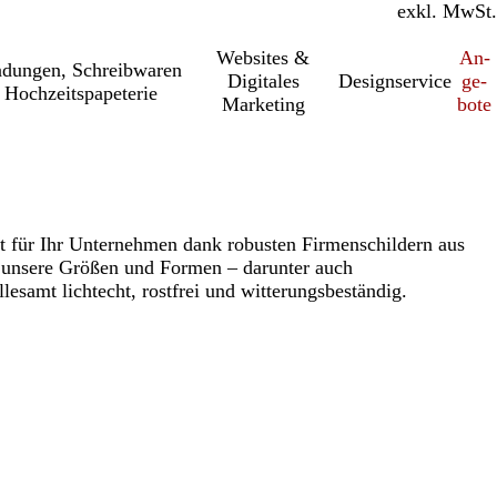
inkl. MwSt.
exkl. MwSt.
Websites &
An­­
a­dung­en, Schreib­wa­ren
Digitales
Designservice
ge­­
 Hochzeitspapeterie
Marketing
bo­­te
 für Ihr Unternehmen dank robusten Firmenschildern aus
 unsere Größen und Formen – darunter auch
llesamt lichtecht, rostfrei und witterungsbeständig.
Loading