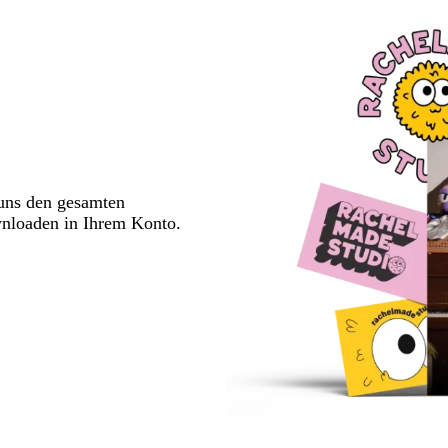
1
2
3
 uns den gesamten
wnloaden in Ihrem Konto.