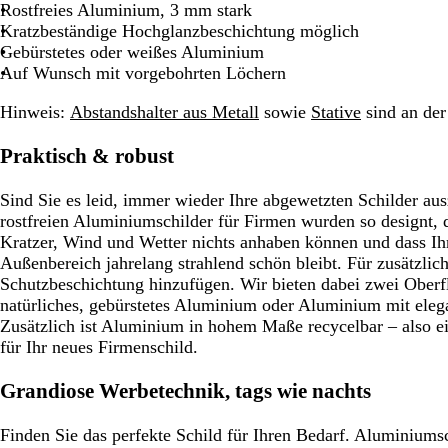
a
Rostfreies Aluminium, 3 mm stark
a
e
g
r
Kratzbeständige Hochglanzbeschichtung möglich
r
l
r
z
Gebürstetes oder weißes Aluminium
z
b
ü
Auf Wunsch mit vorgebohrten Löchern
r
n
a
Hinweis:
Abstandshalter aus Metall
sowie
Stative
sind an der 
u
n
Praktisch & robust
Sind Sie es leid, immer wieder Ihre abgewetzten Schilder au
rostfreien Aluminiumschilder für Firmen wurden so designt, 
Kratzer, Wind und Wetter nichts anhaben können und dass Ih
Außenbereich jahrelang strahlend schön bleibt. Für zusätzlich
Schutzbeschichtung hinzufügen. Wir bieten dabei zwei Oberf
natürliches, gebürstetes Aluminium oder Aluminium mit eleg
Zusätzlich ist Aluminium in hohem Maße recycelbar – also 
für Ihr neues Firmenschild.
Grandiose Werbetechnik, tags wie nachts
Finden Sie das perfekte Schild für Ihren Bedarf. Aluminium