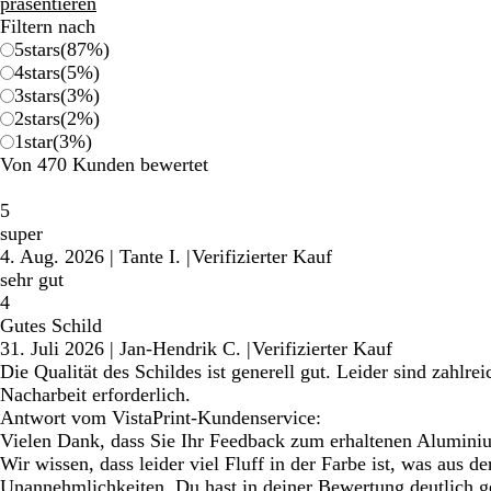
präsentieren
Filtern nach
5
stars
(
87
%)
4
stars
(
5
%)
3
stars
(
3
%)
2
stars
(
2
%)
1
star
(
3
%)
Von 470 Kunden bewertet
5
super
4. Aug. 2026
|
Tante I.
|
Verifizierter Kauf
sehr gut
4
Gutes Schild
31. Juli 2026
|
Jan-Hendrik C.
|
Verifizierter Kauf
Die Qualität des Schildes ist generell gut. Leider sind zahlre
Nacharbeit erforderlich.
Antwort vom VistaPrint-Kundenservice:
Vielen Dank, dass Sie Ihr Feedback zum erhaltenen Aluminium-
Wir wissen, dass leider viel Fluff in der Farbe ist, was aus d
Unannehmlichkeiten. Du hast in deiner Bewertung deutlich g