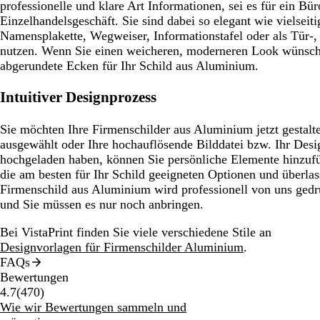
professionelle und klare Art Informationen, sei es für ein Bür
Einzelhandelsgeschäft. Sie sind dabei so elegant wie vielseiti
Namensplakette, Wegweiser, Informationstafel oder als Tü
nutzen. Wenn Sie einen weicheren, moderneren Look wünsch
abgerundete Ecken für Ihr Schild aus Aluminium.
Intuitiver Designprozess
Sie möchten Ihre Firmenschilder aus Aluminium jetzt gestal
ausgewählt oder Ihre hochauflösende Bilddatei bzw. Ihr Des
hochgeladen haben, können Sie persönliche Elemente hinzuf
die am besten für Ihr Schild geeigneten Optionen und überlas
Firmenschild aus Aluminium wird professionell von uns gedr
und Sie müssen es nur noch anbringen.
Bei VistaPrint finden Sie viele verschiedene Stile an
Designvorlagen für Firmenschilder Aluminium
.
FAQs
Bewertungen
470
4.7
(
470
)
Bewertungen
Wie wir Bewertungen sammeln und