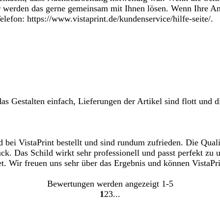
ir werden das gerne gemeinsam mit Ihnen lösen. Wenn Ihre An
lefon: https://www.vistaprint.de/kundenservice/hilfe-seite/.
as Gestalten einfach, Lieferungen der Artikel sind flott und d
bei VistaPrint bestellt und sind rundum zufrieden. Die Quali
uck. Das Schild wirkt sehr professionell und passt perfekt z
rtet. Wir freuen uns sehr über das Ergebnis und können Vista
Bewertungen werden angezeigt
1-5
1
2
3
Gehe
Gehe
Gehe
zu
zu
zu
Seite
Seite
Seite