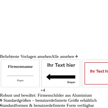
Beliebteste Vorlagen ansehen
Alle ansehen
Galeriebild
1
von
8
S
R
+
4
S
D
G
B
G
c
o
Robust und bewährt: Firmenschilder aus Aluminium
c
u
r
l
e
h
t
9 Standardgrößen – benutzerdefinierte Größe erhältlich
h
n
ü
a
l
w
Standardformen & benutzerdefinierte Form verfügbar
w
k
n
u
b