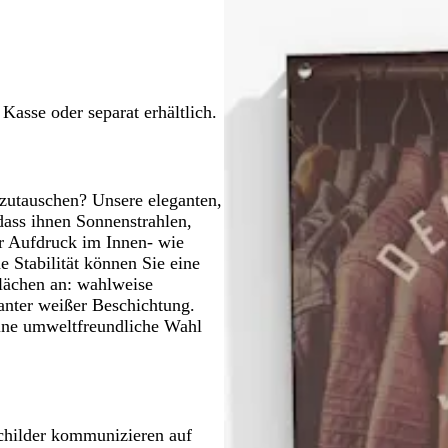
g
g
g
g
e
r
r
r
r
l
a
a
a
a
b
u
u
u
u
l
a
Kasse oder separat erhältlich.
u
szutauschen? Unsere eleganten,
dass ihnen Sonnenstrahlen,
r Aufdruck im Innen- wie
e Stabilität können Sie eine
lächen an: wahlweise
anter weißer Beschichtung.
eine umweltfreundliche Wahl
schilder kommunizieren auf