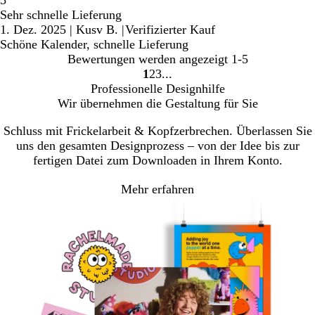
5
Sehr schnelle Lieferung
1. Dez. 2025
|
Kusv B.
|
Verifizierter Kauf
Schöne Kalender, schnelle Lieferung
Bewertungen werden angezeigt
1-5
1
2
3
Gehe
Gehe
Gehe
Professionelle Designhilfe
zu
zu
zu
Wir übernehmen die Gestaltung für Sie
Seite
Seite
Seite
Schluss mit Frickelarbeit & Kopfzerbrechen. Überlassen Sie
uns den gesamten Designprozess – von der Idee bis zur
fertigen Datei zum Downloaden in Ihrem Konto.
Mehr erfahren