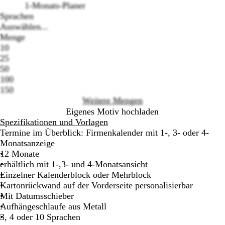
1-Monats-Planer
Sprachen
Auswählen...
Loading
Menge
options
10
25
50
100
150
Weitere Mengen
Eigenes Motiv hochladen
Spezifikationen und Vorlagen
Termine im Überblick: Firmenkalender mit 1-, 3- oder 4-
Monatsanzeige
12 Monate
erhältlich mit 1-,3- und 4-Monatsansicht
Einzelner Kalenderblock oder Mehrblock
Kartonrückwand auf der Vorderseite personalisierbar
Mit Datumsschieber
Aufhängeschlaufe aus Metall
3, 4 oder 10 Sprachen