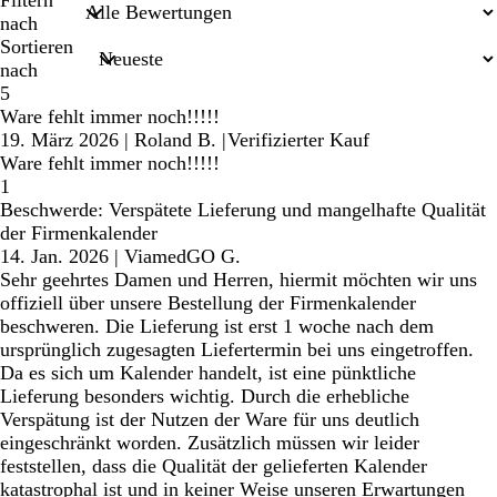
Sucheingaben
Filtern
nach
Sortieren
nach
5
Ware fehlt immer noch!!!!!
19. März 2026
|
Roland B.
|
Verifizierter Kauf
Ware fehlt immer noch!!!!!
1
Beschwerde: Verspätete Lieferung und mangelhafte Qualität
der Firmenkalender
14. Jan. 2026
|
ViamedGO G.
Sehr geehrtes Damen und Herren, hiermit möchten wir uns
offiziell über unsere Bestellung der Firmenkalender
beschweren. Die Lieferung ist erst 1 woche nach dem
ursprünglich zugesagten Liefertermin bei uns eingetroffen.
Da es sich um Kalender handelt, ist eine pünktliche
Lieferung besonders wichtig. Durch die erhebliche
Verspätung ist der Nutzen der Ware für uns deutlich
eingeschränkt worden. Zusätzlich müssen wir leider
feststellen, dass die Qualität der gelieferten Kalender
katastrophal ist und in keiner Weise unseren Erwartungen