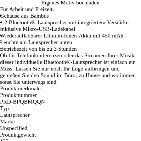
S
W
Eigenes Motiv hochladen
c
e
Für Arbeit und Freizeit.
h
i
Gehäuse aus Bambus
w
ß
4.2 Bluetooth®-Lautsprecher mit integriertem Verstärker
a
Inklusive Mikro-USB-Ladekabel
r
Wiederaufladbarer Lithium-Ionen-Akku mit 450 mAh
z
Leuchte am Lautsprecher unten
Betriebszeit von bis zu 3 Stunden
Ob für Telefonkonferenzen oder das Streamen Ihrer Musik,
dieser individuelle Bluetooth®-Lautsprecher ist einfach ein
Muss. Lassen Sie nur noch Ihr Logo aufbringen und
genießen Sie den Sound im Büro, zu Hause und wo immer
sonst Sie unterwegs sind.
Produktmerkmale
Produktnummer
PRD-BPQBMQQN
Typ
Lautsprecher
Marke
Unspecified
Produktgewicht