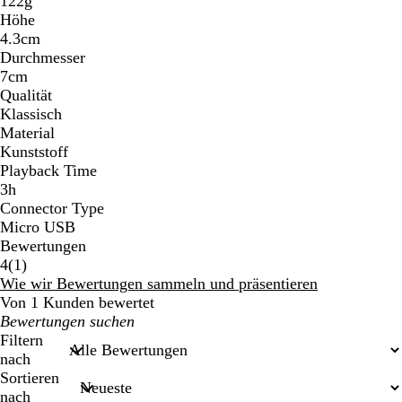
122g
Höhe
4.3cm
Durchmesser
7cm
Qualität
Klassisch
Material
Kunststoff
Playback Time
3h
Connector Type
Micro USB
Bewertungen
1
4
(
1
)
Bewertungen
Wie wir Bewertungen sammeln und präsentieren
Von 1 Kunden bewertet
Meine
Sucheingaben
Filtern
nach
Sortieren
nach