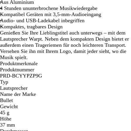
n
l
Aus Aluminium
i
b
4 Stunden ununterbrochene Musikwiedergabe
g
e
Kompatibel Geräten mit 3,5-mm-Audioeingang
s
r
Audio- und USB-Ladekabel inbegriffen
b
Kompaktes, tragbares Design
l
Genießen Sie Ihre Lieblingstitel auch unterwegs – mit dem
a
Lautsprecher Warpt. Neben dem kompakten Design bietet er
u
außerdem einen Trageriemen für noch leichteren Transport.
Versehen Sie ihn mit Ihrem Logo, damit jeder sieht, wo die
Musik spielt.
Produktmerkmale
Produktnummer
PRD-BCYYPZP9G
Typ
Lautsprecher
Name der Marke
Bullet
Gewicht
45 g
Höhe
37 mm
Durchmesser