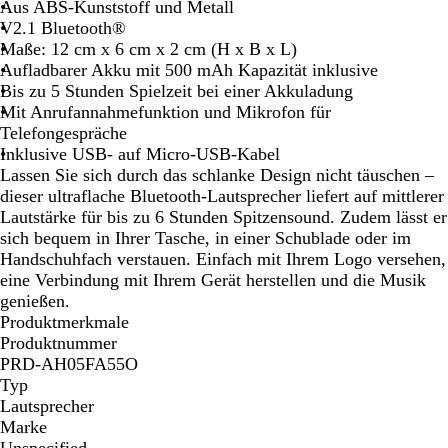
h
Aus ABS-Kunststoff und Metall
w
V2.1 Bluetooth®
a
Maße: 12 cm x 6 cm x 2 cm (H x B x L)
r
Aufladbarer Akku mit 500 mAh Kapazität inklusive
z
Bis zu 5 Stunden Spielzeit bei einer Akkuladung
Mit Anrufannahmefunktion und Mikrofon für
Telefongespräche
Inklusive USB- auf Micro-USB-Kabel
Lassen Sie sich durch das schlanke Design nicht täuschen –
dieser ultraflache Bluetooth-Lautsprecher liefert auf mittlerer
Lautstärke für bis zu 6 Stunden Spitzensound. Zudem lässt er
sich bequem in Ihrer Tasche, in einer Schublade oder im
Handschuhfach verstauen. Einfach mit Ihrem Logo versehen,
eine Verbindung mit Ihrem Gerät herstellen und die Musik
genießen.
Produktmerkmale
Produktnummer
PRD-AH05FA55O
Typ
Lautsprecher
Marke