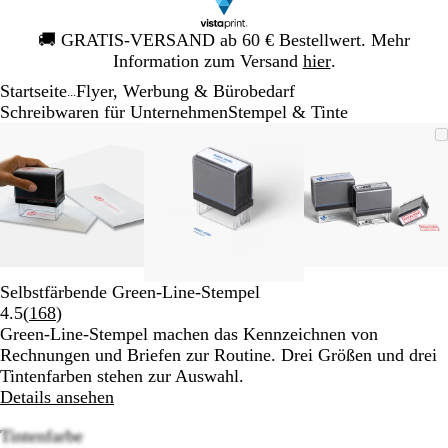
Galeriebild
🚚
GRATIS-VERSAND ab 60 € Bestellwert. Mehr
1
Information zum Versand
hier
.
von
Startseite
Flyer, Werbung & Bürobedarf
1
...
Schreibwaren für Unternehmen
Stempel & Tinte
Galeriebild
Vergrößer-/verkleinerbares
Zoom
Verwenden
Klicken
Vergrößer-/verkleinerbares
Zoom
Verwenden
Klicken
Vergrößer
Zoom
Verwende
Klicken
1
Bild
auf
Sie
zum
Bild
auf
Sie
zum
Bild
auf
Sie
zum
von
Minimum
die
Vergrößern
Minimum
die
Vergrößern
Minimum
die
Vergrößer
3
Tasten
Tasten
Tasten
+
+
+
und
und
und
-
-
-
zum
zum
zum
Selbstfärbende Green-Line-Stempel
Zoomen
Zoomen
Zoomen
Bewertungen
4.5
(
168
)
und
und
und
168
Green-Line-Stempel machen das Kennzeichnen von
die
die
die
lesen
Rechnungen und Briefen zur Routine. Drei Größen und drei
Pfeiltasten
Pfeiltasten
Pfeiltaste
Tintenfarben stehen zur Auswahl.
zum
zum
zum
Details ansehen
Schwenken.
Schwenken.
Schwenke
Tintenfarbe