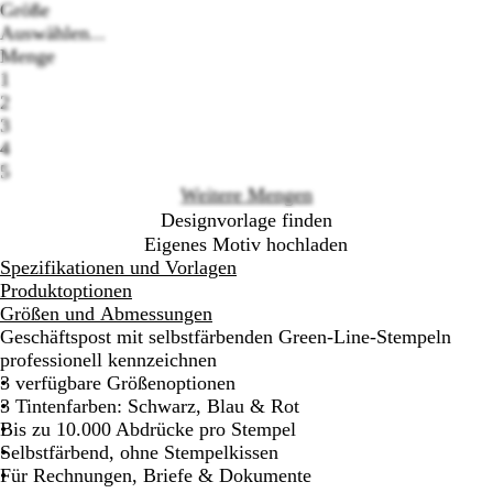
S
R
B
Größe
c
o
l
Auswählen...
h
t
a
Menge
w
u
1
Loading
a
2
options
r
3
z
4
5
Weitere Mengen
Designvorlage finden
Eigenes Motiv hochladen
Spezifikationen und Vorlagen
Produktoptionen
Größen und Abmessungen
Geschäftspost mit selbstfärbenden Green-Line-Stempeln
professionell kennzeichnen
3 verfügbare Größenoptionen
3 Tintenfarben: Schwarz, Blau & Rot
Bis zu 10.000 Abdrücke pro Stempel
Selbstfärbend, ohne Stempelkissen
Für Rechnungen, Briefe & Dokumente