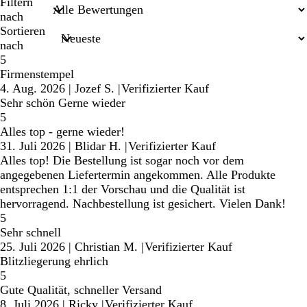
Sucheingaben
Filtern
nach
Sortieren
nach
5
Firmenstempel
4. Aug. 2026
|
Jozef S.
|
Verifizierter Kauf
Sehr schön Gerne wieder
5
Alles top - gerne wieder!
31. Juli 2026
|
Blidar H.
|
Verifizierter Kauf
Alles top! Die Bestellung ist sogar noch vor dem
angegebenen Liefertermin angekommen. Alle Produkte
entsprechen 1:1 der Vorschau und die Qualität ist
hervorragend. Nachbestellung ist gesichert. Vielen Dank!
5
Sehr schnell
25. Juli 2026
|
Christian M.
|
Verifizierter Kauf
Blitzliegerung ehrlich
5
Gute Qualität, schneller Versand
8. Juli 2026
|
Ricky
|
Verifizierter Kauf