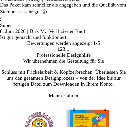
Das Paket kam schneller als angegeben und die Qualität vom
Stempel ist sehr gut 👍
5
Super
8. Juni 2026
|
Dirk M.
|
Verifizierter Kauf
Ist gut gemacht und funktioniert
Bewertungen werden angezeigt
1-5
1
2
3
Gehe
Gehe
Gehe
Professionelle Designhilfe
zu
zu
zu
Wir übernehmen die Gestaltung für Sie
Seite
Seite
Seite
Schluss mit Frickelarbeit & Kopfzerbrechen. Überlassen Sie
uns den gesamten Designprozess – von der Idee bis zur
fertigen Datei zum Downloaden in Ihrem Konto.
Mehr erfahren