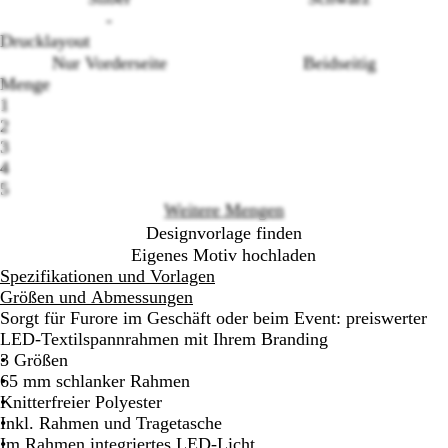
-
Drucklayout
Loading
Nur Vorderseite
Beidseitig
options
Menge
1
2
3
4
5
Weitere Mengen
Designvorlage finden
Eigenes Motiv hochladen
Spezifikationen und Vorlagen
Größen und Abmessungen
Sorgt für Furore im Geschäft oder beim Event: preiswerter
LED-Textilspannrahmen mit Ihrem Branding
3 Größen
65 mm schlanker Rahmen
Knitterfreier Polyester
Inkl. Rahmen und Tragetasche
Im Rahmen integriertes LED-Licht