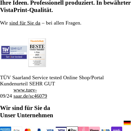
Ihre Ideen. Professionell produziert. In bewährter
r
i
c
m
n
k
VistaPrint-Qualität.
g
e
r
b
Wir
sind für Sie da
– bei allen Fragen.
a
l
u
a
u
TÜV Saarland Service tested Online Shop/Portal
Kundenurteil SEHR GUT
www.tuev-
09/24
saar.de/sc46079
Wir sind für Sie da
Unser Unternehmen