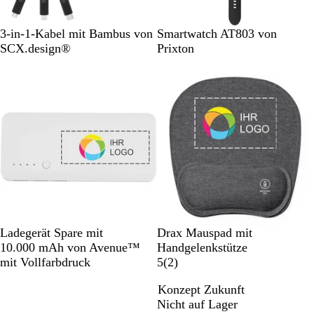
H
S
3-in-1-Kabel mit Bambus von
Smartwatch AT803 von
o
c
SCX.design®
Prixton
l
h
Nicht auf Lager
z
w
a
r
z
W
G
Ladegerät Spare mit
Drax Mauspad mit
e
r
10.000 mAh von Avenue™
Handgelenkstütze
i
a
2
mit Vollfarbdruck
5
(
2
)
ß
u
B
Konzept Zukunft
m
e
Nicht auf Lager
Nicht auf Lager
e
w