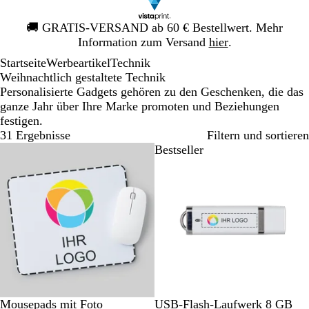
Galeriebild
🚚
GRATIS-VERSAND ab 60 € Bestellwert. Mehr
1
Information zum Versand
hier
.
von
Startseite
Werbeartikel
Technik
1
Weihnachtlich gestaltete Technik
Personalisierte Gadgets gehören zu den Geschenken, die das
ganze Jahr über Ihre Marke promoten und Beziehungen
festigen.
31 Ergebnisse
Filtern und sortieren
Bestseller
Bestseller
W
W
Mousepads mit Foto
USB-Flash-Laufwerk 8 GB