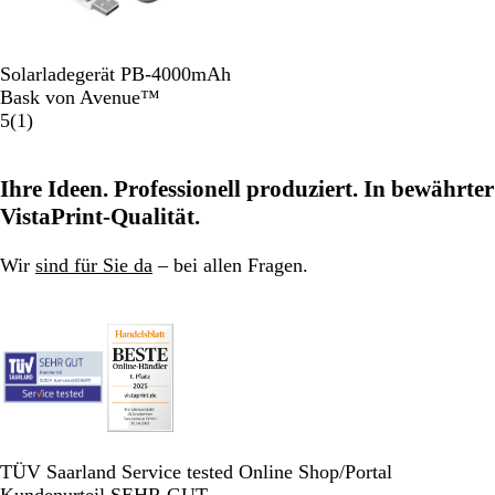
S
Solarladegerät PB-4000mAh
i
Bask von Avenue™
l
1
5
(
1
)
b
B
e
e
Ihre Ideen. Professionell produziert. In bewährter
r
w
e
VistaPrint-Qualität.
r
t
Wir
sind für Sie da
– bei allen Fragen.
u
n
g
TÜV Saarland Service tested Online Shop/Portal