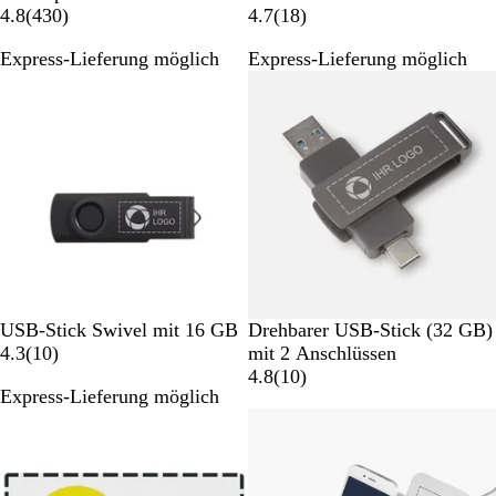
e
4
e
1
4.8
(
430
)
4.7
(
18
)
i
3
i
8
Express-Lieferung möglich
Express-Lieferung möglich
ß
0
ß
B
B
e
e
w
w
e
e
r
r
t
t
u
u
n
n
g
g
e
e
n
n
S
G
R
G
L
M
USB-Stick Swivel mit 16 GB
Drehbarer USB-Stick (32 GB)
c
o
o
r
i
1
e
4.3
(
10
)
mit 2 Anschlüssen
h
l
t
ü
l
0
t
1
4.8
(
10
)
Express-Lieferung möglich
w
d
n
a
B
a
0
Bestseller
a
e
l
B
r
w
l
e
z
e
i
w
r
s
e