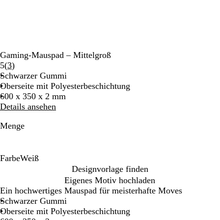
Gaming-Mauspad – Mittelgroß
Bewertungen
5
(
3
)
3
Schwarzer Gummi
lesen
Oberseite mit Polyesterbeschichtung
600 x 350 x 2 mm
Details ansehen
Menge
Farbe
Weiß
W
Designvorlage finden
e
Eigenes Motiv hochladen
i
Ein hochwertiges Mauspad für meisterhafte Moves
ß
Schwarzer Gummi
Oberseite mit Polyesterbeschichtung