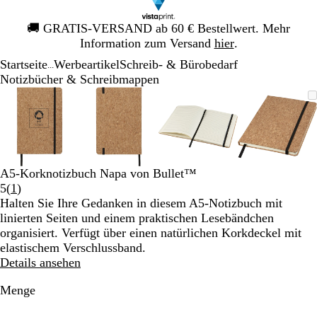
Galeriebild
🚚
GRATIS-VERSAND ab 60 € Bestellwert. Mehr
1
Information zum Versand
hier
.
von
Startseite
Werbeartikel
Schreib- & Bürobedarf
1
...
Notizbücher & Schreibmappen
Galeriebild
Vergrößer-/verkleinerbares
Zoom
Verwenden
Klicken
Vergrößer-/verkleinerbares
Zoom
Verwenden
Klicken
Vergrößer-/verkleinerb
Zoom
Verwenden
Klicken
Vergröß
Zoom
Verwen
Klicken
1
Bild
auf
Sie
zum
Bild
auf
Sie
zum
Bild
auf
Sie
zum
Bild
auf
Sie
zum
von
Minimum
die
Vergrößern
Minimum
die
Vergrößern
Minimum
die
Vergrößern
Minim
die
Vergröß
4
Tasten
Tasten
Tasten
Tasten
+
+
+
+
und
und
und
und
A5-Korknotizbuch Napa von Bullet™
-
-
-
-
Bewertungen
5
(
1
)
zum
zum
zum
zum
1
Halten Sie Ihre Gedanken in diesem A5-Notizbuch mit
Zoomen
Zoomen
Zoomen
Zoome
lesen
linierten Seiten und einem praktischen Lesebändchen
und
und
und
und
organisiert. Verfügt über einen natürlichen Korkdeckel mit
die
die
die
die
elastischem Verschlussband.
Pfeiltasten
Pfeiltasten
Pfeiltasten
Pfeiltas
Details ansehen
zum
zum
zum
zum
Schwenken.
Schwenken.
Schwenken.
Schwen
Menge