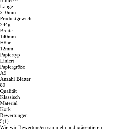
Bullet™
Länge
210mm
Produktgewicht
244g
Breite
140mm
Höhe
12mm
Papiertyp
Liniert
Papiergröße
A5
Anzahl Blätter
80
Qualität
Klassisch
Material
Kork
Bewertungen
1
5
(
1
)
Bewertungen
Wie wir Bewertungen sammeln und präsentieren