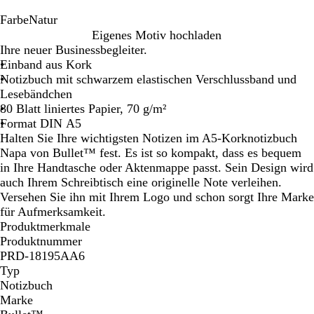
Farbe
Natur
N
Eigenes Motiv hochladen
a
Ihre neuer Businessbegleiter.
t
Einband aus Kork
u
Notizbuch mit schwarzem elastischen Verschlussband und
r
Lesebändchen
80 Blatt liniertes Papier, 70 g/m²
Format DIN A5
Halten Sie Ihre wichtigsten Notizen im A5-Korknotizbuch
Napa von Bullet™ fest. Es ist so kompakt, dass es bequem
in Ihre Handtasche oder Aktenmappe passt. Sein Design wird
auch Ihrem Schreibtisch eine originelle Note verleihen.
Versehen Sie ihn mit Ihrem Logo und schon sorgt Ihre Marke
für Aufmerksamkeit.
Produktmerkmale
Produktnummer
PRD-18195AA6
Typ
Notizbuch
Marke