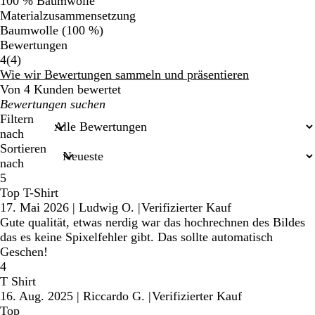
100 % Baumwolle
Materialzusammensetzung
Baumwolle (100 %)
Bewertungen
4
4
(
4
)
Bewertungen
Wie wir Bewertungen sammeln und präsentieren
Von 4 Kunden bewertet
Meine
Sucheingaben
Filtern
nach
Sortieren
nach
5
Top T-Shirt
17. Mai 2026
|
Ludwig O.
|
Verifizierter Kauf
Gute qualität, etwas nerdig war das hochrechnen des Bildes
das es keine Spixelfehler gibt. Das sollte automatisch
Geschen!
4
T Shirt
16. Aug. 2025
|
Riccardo G.
|
Verifizierter Kauf
Top