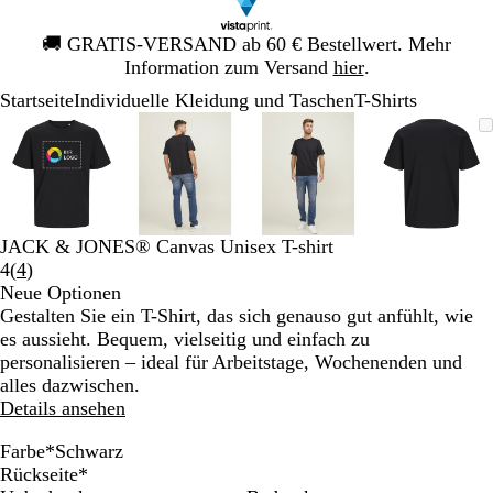
Galeriebild
🚚
GRATIS-VERSAND ab 60 € Bestellwert. Mehr
1
Information zum Versand
hier
.
von
Startseite
Individuelle Kleidung und Taschen
T-Shirts
1
Galeriebild
Vergrößer-/verkleinerbares
Zoom
Verwenden
Klicken
Vergrößer-/verkleinerbares
Zoom
Verwenden
Klicken
Vergrößer-/verkleinerb
Zoom
Verwenden
Klicken
Vergröß
Zoom
Verwen
Klicken
1
Bild
auf
Sie
zum
Bild
auf
Sie
zum
Bild
auf
Sie
zum
Bild
auf
Sie
zum
von
Minimum
die
Vergrößern
Minimum
die
Vergrößern
Minimum
die
Vergrößern
Minim
die
Vergröß
4
Tasten
Tasten
Tasten
Tasten
+
+
+
+
und
und
und
und
JACK & JONES® Canvas Unisex T-shirt
-
-
-
-
Bewertungen
4
(
4
)
zum
zum
zum
zum
4
Neue Optionen
Zoomen
Zoomen
Zoomen
Zoome
lesen
Gestalten Sie ein T-Shirt, das sich genauso gut anfühlt, wie
und
und
und
und
es aussieht. Bequem, vielseitig und einfach zu
die
die
die
die
personalisieren – ideal für Arbeitstage, Wochenenden und
Pfeiltasten
Pfeiltasten
Pfeiltasten
Pfeiltas
alles dazwischen.
zum
zum
zum
zum
Details ansehen
Schwenken.
Schwenken.
Schwenken.
Schwen
Farbe
*
Schwarz
P
W
I
S
S
S
R
H
J
F
F
N
C
K
A
A
A
W
N
S
D
L
S
Rückseite
*