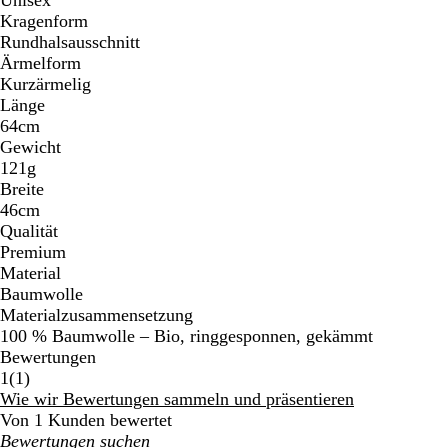
Unisex
Kragenform
Rundhalsausschnitt
Ärmelform
Kurzärmelig
Länge
64cm
Gewicht
121g
Breite
46cm
Qualität
Premium
Material
Baumwolle
Materialzusammensetzung
100 % Baumwolle – Bio, ringgesponnen, gekämmt
Bewertungen
1
1
(
1
)
Bewertungen
Wie wir Bewertungen sammeln und präsentieren
Von 1 Kunden bewertet
Meine