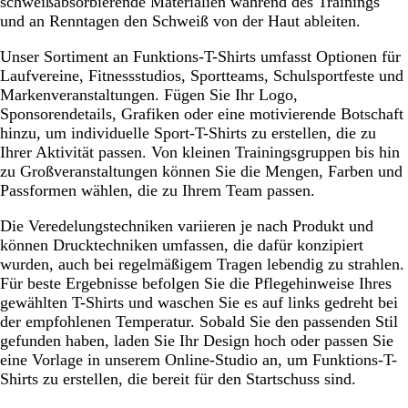
schweißabsorbierende Materialien während des Trainings
i
r
z
h
s
S
h
l
h
und an Renntagen den Schweiß von der Haut ableiten.
e
t
m
w
B
c
w
e
w
r
/
e
a
l
h
a
s
a
Unser Sortiment an Funktions-T-Shirts umfasst Optionen für
t
T
l
r
e
w
r
B
r
Laufvereine, Fitnessstudios, Sportteams, Schulsportfeste und
/
ü
i
z
i
a
z
l
z
Markenveranstaltungen. Fügen Sie Ihr Logo,
K
r
e
m
g
r
e
Sponsorendetails, Grafiken oder eine motivierende Botschaft
o
k
r
e
r
z
i
hinzu, um individuelle Sport-T-Shirts zu erstellen, die zu
r
i
t
l
a
g
Ihrer Aktivität passen. Von kleinen Trainingsgruppen bis hin
a
s
i
u
r
zu Großveranstaltungen können Sie die Mengen, Farben und
l
e
a
Passformen wählen, die zu Ihrem Team passen.
l
r
u
e
t
Die Veredelungstechniken variieren je nach Produkt und
können Drucktechniken umfassen, die dafür konzipiert
wurden, auch bei regelmäßigem Tragen lebendig zu strahlen.
Für beste Ergebnisse befolgen Sie die Pflegehinweise Ihres
gewählten T-Shirts und waschen Sie es auf links gedreht bei
der empfohlenen Temperatur. Sobald Sie den passenden Stil
gefunden haben, laden Sie Ihr Design hoch oder passen Sie
eine Vorlage in unserem Online-Studio an, um Funktions-T-
Shirts zu erstellen, die bereit für den Startschuss sind.