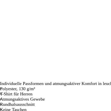
Schwenken.
Schwenken.
Schwenken.
Individuelle Passformen und atmungsaktiver Komfort in leu
Polyester, 130 g/m²
T-Shirt für Herren
Atmungsaktives Gewebe
Rundhalsausschnitt
Keine Taschen