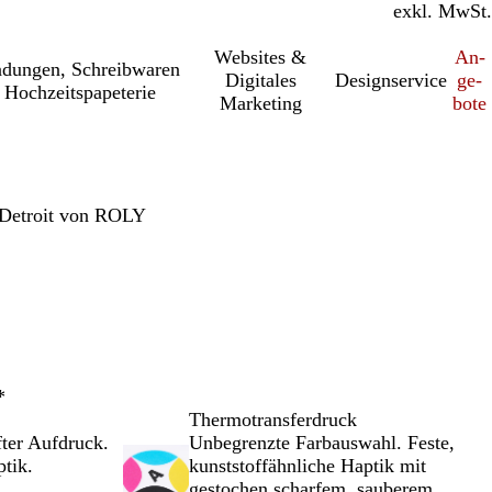
inkl. MwSt.
exkl. MwSt.
Websites &
An­­
a­dung­en, Schreib­wa­ren
Digitales
Designservice
ge­­
 Hochzeitspapeterie
Marketing
bo­­te
 Detroit von ROLY
*
Thermotransferdruck
fter Aufdruck.
Unbegrenzte Farbauswahl. Feste,
tik.
kunststoffähnliche Haptik mit
gestochen scharfem, sauberem