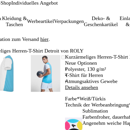
-Shop
Individuelles Angebot
&
Kleidung &
Deko- &
Einl­
Werbeartikel
Verpackungen
Taschen
Geschenkartikel
&
ation zum Versand
hier
.
liges Herren-T-Shirt Detroit von ROLY
leinerbares
Vergrößer-/verkleinerbares
Zoom
Verwenden
Klicken
Vergrößer-/verkleinerbares
Zoom
Verwenden
Klicken
Kurzärmeliges Herren-T-Shirt
Bild
auf
Sie
zum
Bild
auf
Sie
zum
Neue Optionen
Minimum
die
Vergrößern
Minimum
die
Vergrößern
Polyester, 130 g/m²
Tasten
Tasten
T-Shirt für Herren
+
+
Atmungsaktives Gewebe
und
und
Details ansehen
-
-
Farbe
*
Weiß/Türkis
zum
zum
W
N
L
Technik der Werbeanbringung
Zoomen
Zoomen
e
e
i
Sublimation
und
und
i
o
m
Farbenfroher, dauerha
die
die
ß
n
o
Angenehm weiche Hap
Pfeiltasten
Pfeiltasten
/
k
n
zum
zum